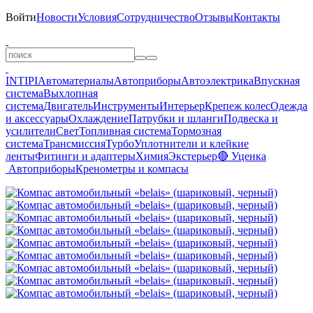
Войти
Новости
Условия
Сотрудничество
Отзывы
Контакты
INTIPI
Автоматериалы
Автоприборы
Автоэлектрика
Впускная
система
Выхлопная
система
Двигатель
Инструменты
Интерьер
Крепеж колес
Одежда
и аксессуары
Охлаждение
Патрубки и шланги
Подвеска и
усилители
Свет
Топливная система
Тормозная
система
Трансмиссия
Турбо
Уплотнители и клейкие
ленты
Фитинги и адаптеры
Химия
Экстерьер
🔴 Уценка
Автоприборы
Кренометры и компасы