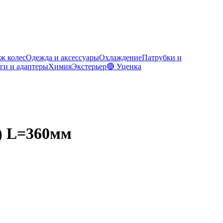
ж колес
Одежда и аксессуары
Охлаждение
Патрубки и
ги и адаптеры
Химия
Экстерьер
🔴 Уценка
й) L=360мм