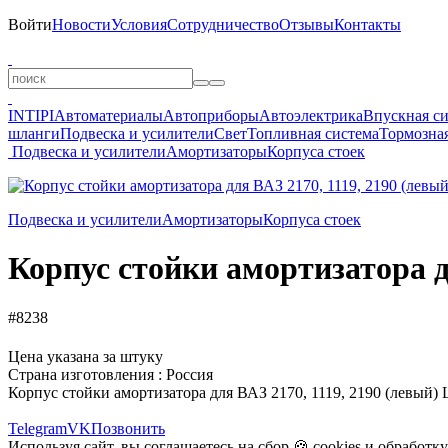
Войти
Новости
Условия
Сотрудничество
Отзывы
Контакты
INTIPI
Автоматериалы
Автоприборы
Автоэлектрика
Впускная с
шланги
Подвеска и усилители
Свет
Топливная система
Тормозная
Подвеска и усилители
Амортизаторы
Корпуса стоек
Подвеска и усилители
Амортизаторы
Корпуса стоек
Корпус стойки амортизатора д
#8238
Цена указана за штуку
Страна изготовления : Россия
Корпус стойки амортизатора для ВАЗ 2170, 1119, 2190 (левый)
Telegram
VK
Позвонить
Используя сайт, вы соглашаетесь на сбор 🍪
cookies
и
обработк