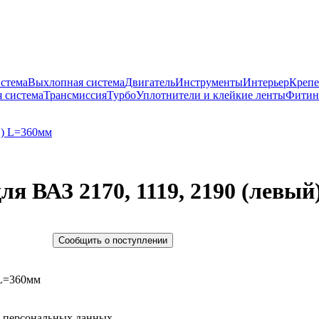
истема
Выхлопная система
Двигатель
Инструменты
Интерьер
Крепе
 система
Трансмиссия
Турбо
Уплотнители и клейкие ленты
Фитин
ля ВАЗ 2170, 1119, 2190 (левы
Сообщить о поступлении
 L=360мм
у персональных данных