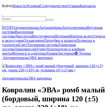
Войти
Новости
Условия
Сотрудничество
Отзывы
Контакты
INTIPI
Автоматериалы
Автоприборы
Автоэлектрика
Впускная
система
Выхлопная
система
Двигатель
Инструменты
Интерьер
Крепеж колес
Одежда
и аксессуары
Охлаждение
Патрубки и шланги
Подвеска и
усилители
Свет
Топливная система
Тормозная
система
Трансмиссия
Турбо
Уплотнители и клейкие
ленты
Фитинги и адаптеры
Химия
Экстерьер
🔴 Уценка
Автоматериалы
ЭВА материал
Автоматериалы
ЭВА материал
Ковролин «ЭВА» ромб малый
(бордовый, ширина 120 (±5)