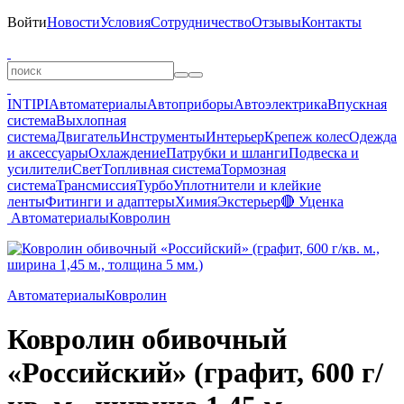
Войти
Новости
Условия
Сотрудничество
Отзывы
Контакты
INTIPI
Автоматериалы
Автоприборы
Автоэлектрика
Впускная
система
Выхлопная
система
Двигатель
Инструменты
Интерьер
Крепеж колес
Одежда
и аксессуары
Охлаждение
Патрубки и шланги
Подвеска и
усилители
Свет
Топливная система
Тормозная
система
Трансмиссия
Турбо
Уплотнители и клейкие
ленты
Фитинги и адаптеры
Химия
Экстерьер
🔴 Уценка
Автоматериалы
Ковролин
Автоматериалы
Ковролин
Ковролин обивочный
«Российский» (графит, 600 г/