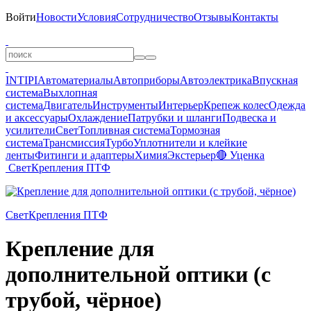
Войти
Новости
Условия
Сотрудничество
Отзывы
Контакты
INTIPI
Автоматериалы
Автоприборы
Автоэлектрика
Впускная
система
Выхлопная
система
Двигатель
Инструменты
Интерьер
Крепеж колес
Одежда
и аксессуары
Охлаждение
Патрубки и шланги
Подвеска и
усилители
Свет
Топливная система
Тормозная
система
Трансмиссия
Турбо
Уплотнители и клейкие
ленты
Фитинги и адаптеры
Химия
Экстерьер
🔴 Уценка
Свет
Крепления ПТФ
Свет
Крепления ПТФ
Крепление для
дополнительной оптики (с
трубой, чёрное)