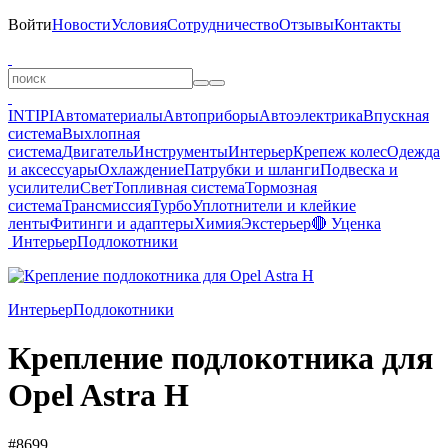
Войти
Новости
Условия
Сотрудничество
Отзывы
Контакты
INTIPI
Автоматериалы
Автоприборы
Автоэлектрика
Впускная
система
Выхлопная
система
Двигатель
Инструменты
Интерьер
Крепеж колес
Одежда
и аксессуары
Охлаждение
Патрубки и шланги
Подвеска и
усилители
Свет
Топливная система
Тормозная
система
Трансмиссия
Турбо
Уплотнители и клейкие
ленты
Фитинги и адаптеры
Химия
Экстерьер
🔴 Уценка
Интерьер
Подлокотники
Интерьер
Подлокотники
Крепление подлокотника для
Opel Astra H
#8699