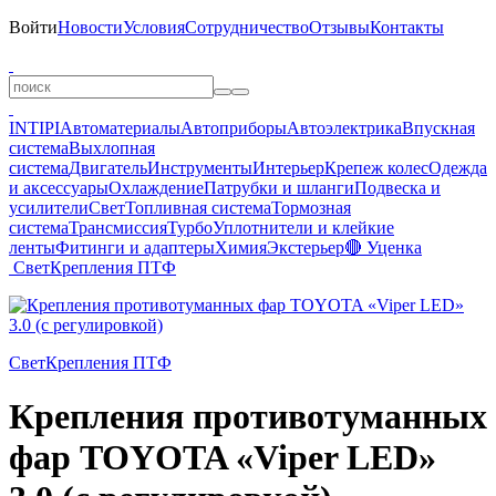
Войти
Новости
Условия
Сотрудничество
Отзывы
Контакты
INTIPI
Автоматериалы
Автоприборы
Автоэлектрика
Впускная
система
Выхлопная
система
Двигатель
Инструменты
Интерьер
Крепеж колес
Одежда
и аксессуары
Охлаждение
Патрубки и шланги
Подвеска и
усилители
Свет
Топливная система
Тормозная
система
Трансмиссия
Турбо
Уплотнители и клейкие
ленты
Фитинги и адаптеры
Химия
Экстерьер
🔴 Уценка
Свет
Крепления ПТФ
Свет
Крепления ПТФ
Крепления противотуманных
фар TOYOTA «Viper LED»