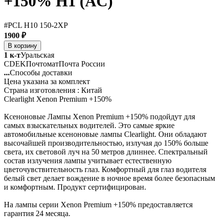
+150% H1 (AC)
#PCL H10 150-2XP
1900 ₽
В корзину
1 к-т
Уральская
CDEK
Почтомат
Почта России
...
Способы доставки
Цена указана за комплект
Страна изготовления : Китай
Clearlight Xenon Premium +150%
Ксеноновые Лампы Xenon Premium +150% подойдут для
самых взыскательных водителей. Это самые яркие
автомобильные ксеноновые лампы Clearlight. Они обладают
высочайшей производительностью, излучая до 150% больше
света, их световой луч на 50 метров длиннее. Спектральный
состав излучения лампы учитывает естественную
цветочувствительность глаз. Комфортный для глаз водителя
белый свет делает вождение в ночное время более безопасным
и комфортным. Продукт сертифицирован.
На лампы серии Xenon Premium +150% предоставляется
гарантия 24 месяца.