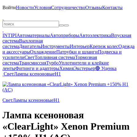
Войти
Новости
Условия
Сотрудничество
Отзывы
Контакты
INTIPI
Автоматериалы
Автоприборы
Автоэлектрика
Впускная
система
Выхлопная
система
Двигатель
Инструменты
Интерьер
Крепеж колес
Одежда
и аксессуары
Охлаждение
Патрубки и шланги
Подвеска и
усилители
Свет
Топливная система
Тормозная
система
Трансмиссия
Турбо
Уплотнители и клейкие
ленты
Фитинги и адаптеры
Химия
Экстерьер
🔴 Уценка
Свет
Лампы ксеноновые
H1
Свет
Лампы ксеноновые
H1
Лампа ксеноновая
«ClearLight» Xenon Premium