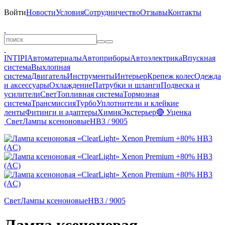
Войти
Новости
Условия
Сотрудничество
Отзывы
Контакты
INTIPI
Автоматериалы
Автоприборы
Автоэлектрика
Впускная
система
Выхлопная
система
Двигатель
Инструменты
Интерьер
Крепеж колес
Одежда
и аксессуары
Охлаждение
Патрубки и шланги
Подвеска и
усилители
Свет
Топливная система
Тормозная
система
Трансмиссия
Турбо
Уплотнители и клейкие
ленты
Фитинги и адаптеры
Химия
Экстерьер
🔴 Уценка
Свет
Лампы ксеноновые
HB3 / 9005
Свет
Лампы ксеноновые
HB3 / 9005