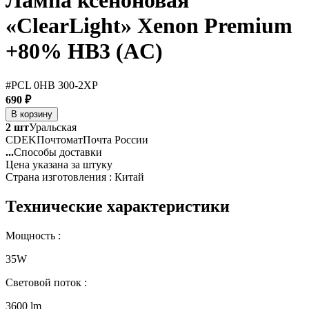
Лампа ксеноновая
«ClearLight» Xenon Premium
+80% HB3 (AC)
#PCL 0HB 300-2XP
690 ₽
В корзину
2 шт
Уральская
CDEK
Почтомат
Почта России
...
Способы доставки
Цена указана за штуку
Страна изготовления : Китай
Технические характеристики
Мощность :
35W
Световой поток :
3600 lm