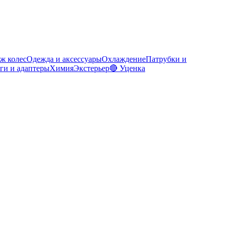
ж колес
Одежда и аксессуары
Охлаждение
Патрубки и
ги и адаптеры
Химия
Экстерьер
🔴 Уценка