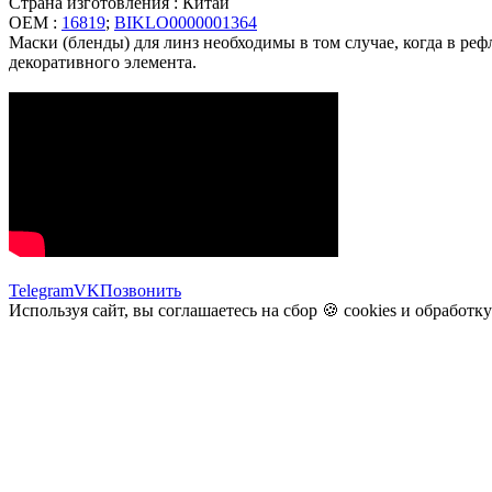
Страна изготовления : Китай
OEM :
16819
;
BIKLO0000001364
Маски (бленды) для линз необходимы в том случае, когда в ре
декоративного элемента.
Telegram
VK
Позвонить
Используя сайт, вы соглашаетесь на сбор 🍪
cookies
и
обработк