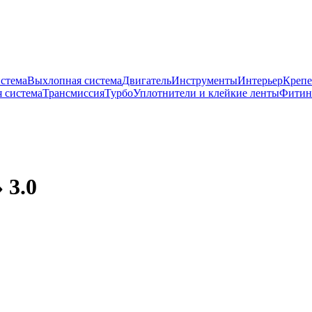
истема
Выхлопная система
Двигатель
Инструменты
Интерьер
Крепе
 система
Трансмиссия
Турбо
Уплотнители и клейкие ленты
Фитин
 3.0