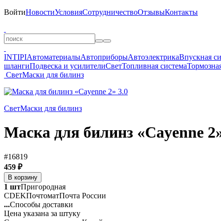
Войти
Новости
Условия
Сотрудничество
Отзывы
Контакты
INTIPI
Автоматериалы
Автоприборы
Автоэлектрика
Впускная с
шланги
Подвеска и усилители
Свет
Топливная система
Тормозная
Свет
Маски для билинз
Свет
Маски для билинз
Маска для билинз «Cayenne 2»
#16819
459 ₽
В корзину
1 шт
Пригородная
CDEK
Почтомат
Почта России
...
Способы доставки
Цена указана за штуку