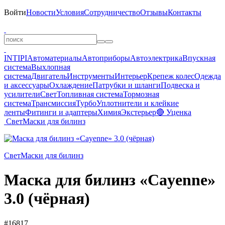
Войти
Новости
Условия
Сотрудничество
Отзывы
Контакты
INTIPI
Автоматериалы
Автоприборы
Автоэлектрика
Впускная
система
Выхлопная
система
Двигатель
Инструменты
Интерьер
Крепеж колес
Одежда
и аксессуары
Охлаждение
Патрубки и шланги
Подвеска и
усилители
Свет
Топливная система
Тормозная
система
Трансмиссия
Турбо
Уплотнители и клейкие
ленты
Фитинги и адаптеры
Химия
Экстерьер
🔴 Уценка
Свет
Маски для билинз
Свет
Маски для билинз
Маска для билинз «Cayenne»
3.0 (чёрная)
#16817