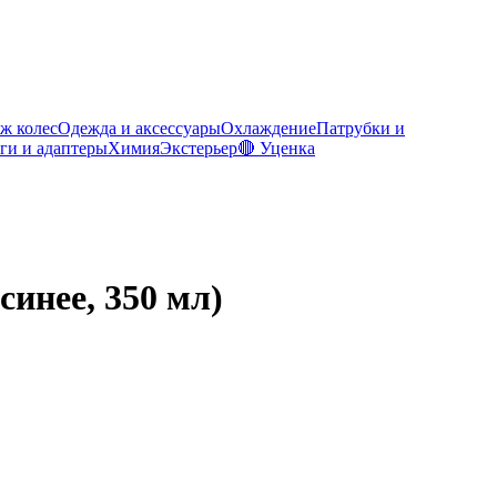
ж колес
Одежда и аксессуары
Охлаждение
Патрубки и
ги и адаптеры
Химия
Экстерьер
🔴 Уценка
инее, 350 мл)