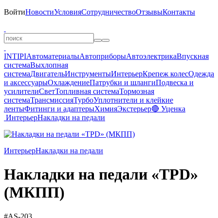
Войти
Новости
Условия
Сотрудничество
Отзывы
Контакты
INTIPI
Автоматериалы
Автоприборы
Автоэлектрика
Впускная
система
Выхлопная
система
Двигатель
Инструменты
Интерьер
Крепеж колес
Одежда
и аксессуары
Охлаждение
Патрубки и шланги
Подвеска и
усилители
Свет
Топливная система
Тормозная
система
Трансмиссия
Турбо
Уплотнители и клейкие
ленты
Фитинги и адаптеры
Химия
Экстерьер
🔴 Уценка
Интерьер
Накладки на педали
Интерьер
Накладки на педали
Накладки на педали «TPD»
(МКПП)
#AS-203