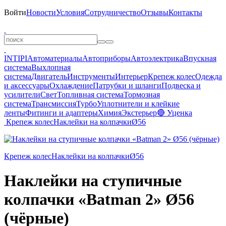
Войти
Новости
Условия
Сотрудничество
Отзывы
Контакты
INTIPI
Автоматериалы
Автоприборы
Автоэлектрика
Впускная
система
Выхлопная
система
Двигатель
Инструменты
Интерьер
Крепеж колес
Одежда
и аксессуары
Охлаждение
Патрубки и шланги
Подвеска и
усилители
Свет
Топливная система
Тормозная
система
Трансмиссия
Турбо
Уплотнители и клейкие
ленты
Фитинги и адаптеры
Химия
Экстерьер
🔴 Уценка
Крепеж колес
Наклейки на колпачки
Ø56
Крепеж колес
Наклейки на колпачки
Ø56
Наклейки на ступичные
колпачки «Batman 2» Ø56
(чёрные)