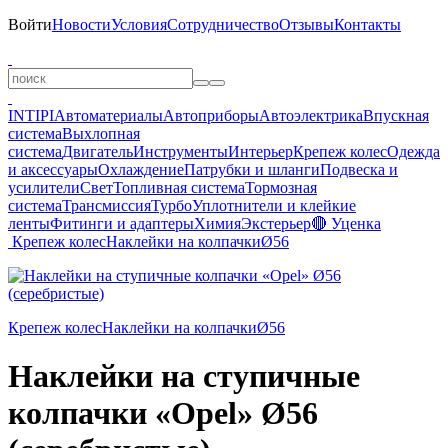
Войти
Новости
Условия
Сотрудничество
Отзывы
Контакты
INTIPI
Автоматериалы
Автоприборы
Автоэлектрика
Впускная
система
Выхлопная
система
Двигатель
Инструменты
Интерьер
Крепеж колес
Одежда
и аксессуары
Охлаждение
Патрубки и шланги
Подвеска и
усилители
Свет
Топливная система
Тормозная
система
Трансмиссия
Турбо
Уплотнители и клейкие
ленты
Фитинги и адаптеры
Химия
Экстерьер
🔴 Уценка
Крепеж колес
Наклейки на колпачки
Ø56
Крепеж колес
Наклейки на колпачки
Ø56
Наклейки на ступичные
колпачки «Opel» Ø56