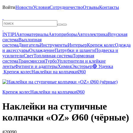
Войти
Новости
Условия
Сотрудничество
Отзывы
Контакты
INTIPI
Автоматериалы
Автоприборы
Автоэлектрика
Впускная
система
Выхлопная
система
Двигатель
Инструменты
Интерьер
Крепеж колес
Одежда
и аксессуары
Охлаждение
Патрубки и шланги
Подвеска и
усилители
Свет
Топливная система
Тормозная
система
Трансмиссия
Турбо
Уплотнители и клейкие
ленты
Фитинги и адаптеры
Химия
Экстерьер
🔴 Уценка
Крепеж колес
Наклейки на колпачки
Ø60
Крепеж колес
Наклейки на колпачки
Ø60
Наклейки на ступичные
колпачки «OZ» Ø60 (чёрные)
#20090