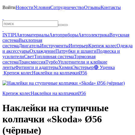
Войти
Новости
Условия
Сотрудничество
Отзывы
Контакты
INTIPI
Автоматериалы
Автоприборы
Автоэлектрика
Впускная
система
Выхлопная
система
Двигатель
Инструменты
Интерьер
Крепеж колес
Одежда
и аксессуары
Охлаждение
Патрубки и шланги
Подвеска и
усилители
Свет
Топливная система
Тормозная
система
Трансмиссия
Турбо
Уплотнители и клейкие
ленты
Фитинги и адаптеры
Химия
Экстерьер
🔴 Уценка
Крепеж колес
Наклейки на колпачки
Ø56
Крепеж колес
Наклейки на колпачки
Ø56
Наклейки на ступичные
колпачки «Skoda» Ø56
(чёрные)