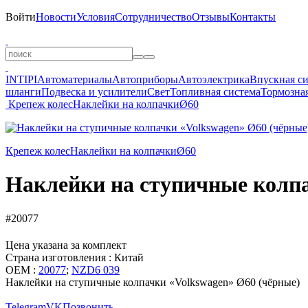
Войти
Новости
Условия
Сотрудничество
Отзывы
Контакты
INTIPI
Автоматериалы
Автоприборы
Автоэлектрика
Впускная с
шланги
Подвеска и усилители
Свет
Топливная система
Тормозная
Крепеж колес
Наклейки на колпачки
Ø60
Крепеж колес
Наклейки на колпачки
Ø60
Наклейки на ступичные колпа
#20077
Цена указана за комплект
Страна изготовления : Китай
OEM :
20077
;
NZD6 039
Наклейки на ступичные колпачки «Volkswagen» Ø60 (чёрные)
Telegram
VK
Позвонить