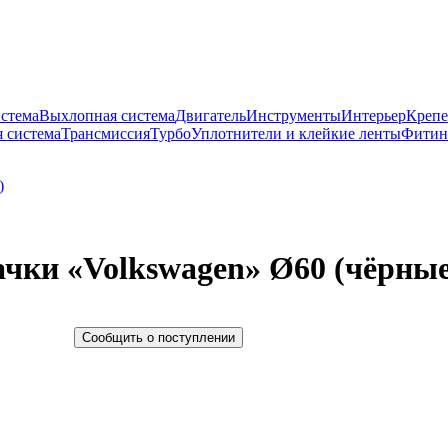
истема
Выхлопная система
Двигатель
Инструменты
Интерьер
Крепе
 система
Трансмиссия
Турбо
Уплотнители и клейкие ленты
Фитин
чки «Volkswagen» Ø60 (чёрные
Сообщить о поступлении