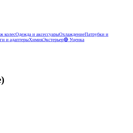
ж колес
Одежда и аксессуары
Охлаждение
Патрубки и
ги и адаптеры
Химия
Экстерьер
🔴 Уценка
)