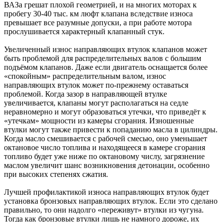
ВАЗа грешат плохой геометрией, и на многих моторах к
пробегу 30-40 тыс. км люфт клапана вследствие износа
превышает все разумные допуски, а при работе мотора
прослушивается характерный клапанный стук.
Увеличенный износ направляющих втулок клапанов может
быть проблемой для распределительных валов с большим
подъёмом клапанов. Даже если двигатель оснащается более
«спокойным» распределительным валом, износ
направляющих втулок может по-прежнему оставаться
проблемой. Когда зазор в направляющей втулке
увеличивается, клапаны могут располагаться на седле
неравномерно и могут образоваться утечки, что приведёт к
«утечкам» мощности из камеры сгорания. Изношенные
втулки могут также привести к попаданию масла в цилиндры.
Когда масло смешивается с рабочей смесью, оно уменьшает
октановое число топлива и находящееся в камере сгорания
топливо будет уже ниже по октановому числу, загрязнение
маслом увеличит шанс возникновения детонации, особенно
при высоких степенях сжатия.
Лучшей профилактикой износа направляющих втулок будет
установка бронзовых направляющих втулок. Если это сделано
правильно, то они надолго «переживут» втулки из чугуна.
Тогда как бронзовые втулки лишь не намного дороже, их