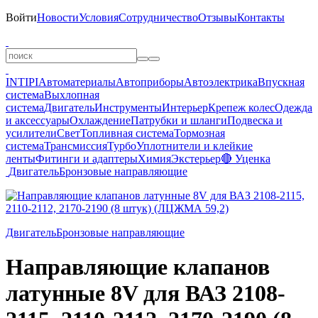
Войти
Новости
Условия
Сотрудничество
Отзывы
Контакты
INTIPI
Автоматериалы
Автоприборы
Автоэлектрика
Впускная
система
Выхлопная
система
Двигатель
Инструменты
Интерьер
Крепеж колес
Одежда
и аксессуары
Охлаждение
Патрубки и шланги
Подвеска и
усилители
Свет
Топливная система
Тормозная
система
Трансмиссия
Турбо
Уплотнители и клейкие
ленты
Фитинги и адаптеры
Химия
Экстерьер
🔴 Уценка
Двигатель
Бронзовые направляющие
Двигатель
Бронзовые направляющие
Направляющие клапанов
латунные 8V для ВАЗ 2108-