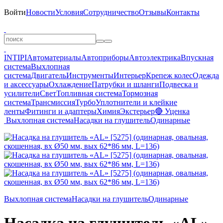
Войти
Новости
Условия
Сотрудничество
Отзывы
Контакты
INTIPI
Автоматериалы
Автоприборы
Автоэлектрика
Впускная
система
Выхлопная
система
Двигатель
Инструменты
Интерьер
Крепеж колес
Одежда
и аксессуары
Охлаждение
Патрубки и шланги
Подвеска и
усилители
Свет
Топливная система
Тормозная
система
Трансмиссия
Турбо
Уплотнители и клейкие
ленты
Фитинги и адаптеры
Химия
Экстерьер
🔴 Уценка
Выхлопная система
Насадки на глушитель
Одинарные
Выхлопная система
Насадки на глушитель
Одинарные