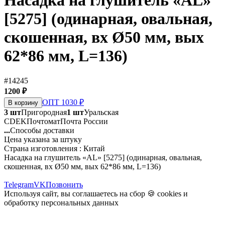
Насадка на глушитель «AL»
[5275] (одинарная, овальная,
скошенная, вх Ø50 мм, вых
62*86 мм, L=136)
#14245
1200 ₽
ОПТ 1030 ₽
В корзину
3 шт
Пригородная
1 шт
Уральская
CDEK
Почтомат
Почта России
...
Способы доставки
Цена указана за штуку
Страна изготовления : Китай
Насадка на глушитель «AL» [5275] (одинарная, овальная,
скошенная, вх Ø50 мм, вых 62*86 мм, L=136)
Telegram
VK
Позвонить
Используя сайт, вы соглашаетесь на сбор 🍪
cookies
и
обработку персональных данных