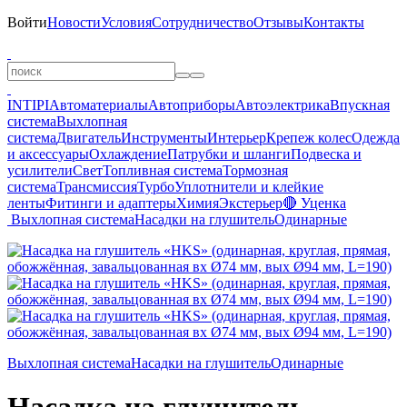
Войти
Новости
Условия
Сотрудничество
Отзывы
Контакты
INTIPI
Автоматериалы
Автоприборы
Автоэлектрика
Впускная
система
Выхлопная
система
Двигатель
Инструменты
Интерьер
Крепеж колес
Одежда
и аксессуары
Охлаждение
Патрубки и шланги
Подвеска и
усилители
Свет
Топливная система
Тормозная
система
Трансмиссия
Турбо
Уплотнители и клейкие
ленты
Фитинги и адаптеры
Химия
Экстерьер
🔴 Уценка
Выхлопная система
Насадки на глушитель
Одинарные
Выхлопная система
Насадки на глушитель
Одинарные