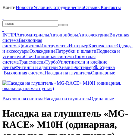
Войти
Новости
Условия
Сотрудничество
Отзывы
Контакты
INTIPI
Автоматериалы
Автоприборы
Автоэлектрика
Впускная
система
Выхлопная
система
Двигатель
Инструменты
Интерьер
Крепеж колес
Одежда
и аксессуары
Охлаждение
Патрубки и шланги
Подвеска и
усилители
Свет
Топливная система
Тормозная
система
Трансмиссия
Турбо
Уплотнители и клейкие
ленты
Фитинги и адаптеры
Химия
Экстерьер
🔴 Уценка
Выхлопная система
Насадки на глушитель
Одинарные
Выхлопная система
Насадки на глушитель
Одинарные
Насадка на глушитель «MG-
RACE» M10H (одинарная,