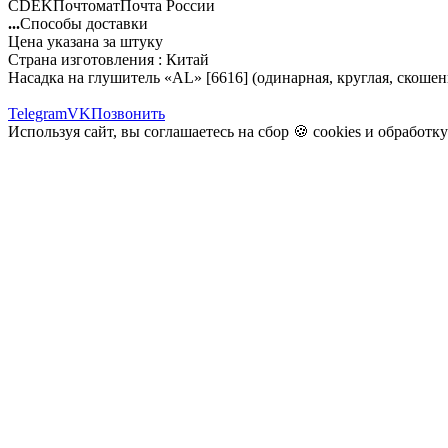
CDEK
Почтомат
Почта России
...
Способы доставки
Цена указана за штуку
Страна изготовления : Китай
Насадка на глушитель «AL» [6616] (одинарная, круглая, скоше
Telegram
VK
Позвонить
Используя сайт, вы соглашаетесь на сбор 🍪
cookies
и
обработк