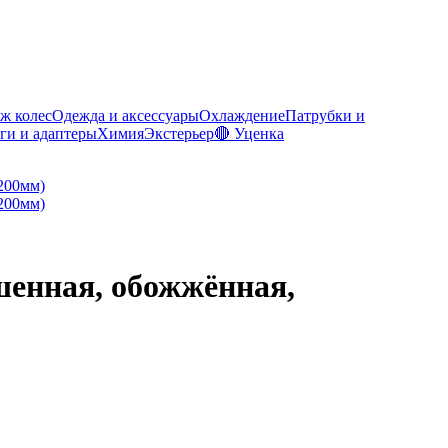
ж колес
Одежда и аксессуары
Охлаждение
Патрубки и
ги и адаптеры
Химия
Экстерьер
🔴 Уценка
шенная, обожжённая,