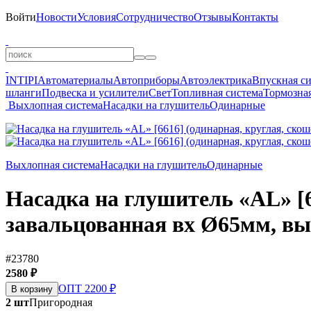
Войти
Новости
Условия
Сотрудничество
Отзывы
Контакты
INTIPI
Автоматериалы
Автоприборы
Автоэлектрика
Впускная с
шланги
Подвеска и усилители
Свет
Топливная система
Тормозная
Выхлопная система
Насадки на глушитель
Одинарные
Выхлопная система
Насадки на глушитель
Одинарные
Насадка на глушитель «AL» [6
завальцованная вх Ø65мм, вы
#23780
2580 ₽
ОПТ 2200 ₽
В корзину
2 шт
Пригородная