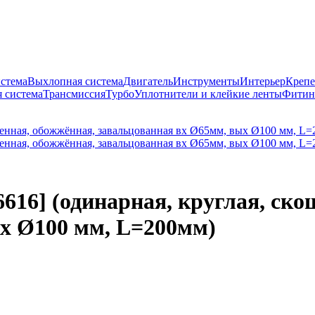
истема
Выхлопная система
Двигатель
Инструменты
Интерьер
Крепе
 система
Трансмиссия
Турбо
Уплотнители и клейкие ленты
Фитин
616] (одинарная, круглая, ско
х Ø100 мм, L=200мм)