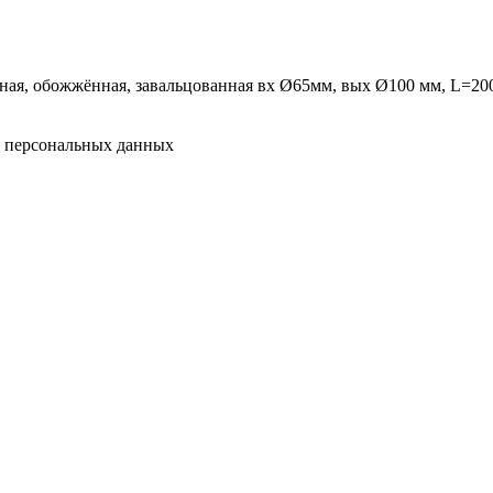
нная, обожжённая, завальцованная вх Ø65мм, вых Ø100 мм, L=20
у персональных данных