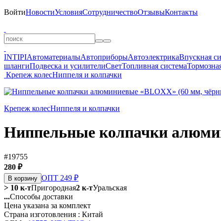
Войти
Новости
Условия
Сотрудничество
Отзывы
Контакты
INTIPI
Автоматериалы
Автоприборы
Автоэлектрика
Впускная с
шланги
Подвеска и усилители
Свет
Топливная система
Тормозная
Крепеж колес
Ниппеля и колпачки
Крепеж колес
Ниппеля и колпачки
Ниппельные колпачки алюми
#19755
280 ₽
ОПТ 249 ₽
В корзину
> 10 к-т
Пригородная
2 к-т
Уральская
...
Способы доставки
Цена указана за комплект
Страна изготовления : Китай