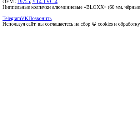
OEM :
19755
;
YT4-TVC-4
Ниппельные колпачки алюминиевые «BLOXX» (60 мм, чёрные
Telegram
VK
Позвонить
Используя сайт, вы соглашаетесь на сбор 🍪
cookies
и
обработк