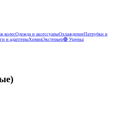
ж колес
Одежда и аксессуары
Охлаждение
Патрубки и
ги и адаптеры
Химия
Экстерьер
🔴 Уценка
ые)