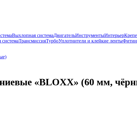
истема
Выхлопная система
Двигатель
Инструменты
Интерьер
Крепе
 система
Трансмиссия
Турбо
Уплотнители и клейкие ленты
Фитин
ниевые «BLOXX» (60 мм, чёрн