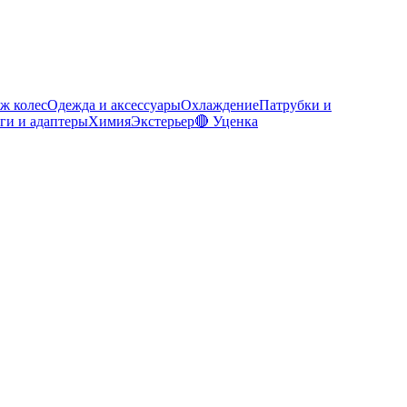
ж колес
Одежда и аксессуары
Охлаждение
Патрубки и
ги и адаптеры
Химия
Экстерьер
🔴 Уценка