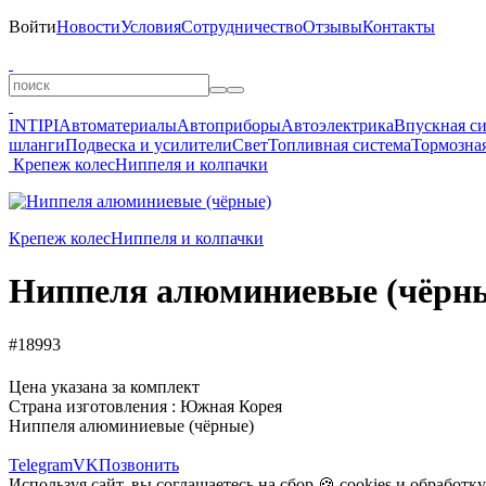
Войти
Новости
Условия
Сотрудничество
Отзывы
Контакты
INTIPI
Автоматериалы
Автоприборы
Автоэлектрика
Впускная с
шланги
Подвеска и усилители
Свет
Топливная система
Тормозная
Крепеж колес
Ниппеля и колпачки
Крепеж колес
Ниппеля и колпачки
Ниппеля алюминиевые (чёрн
#18993
Цена указана за комплект
Страна изготовления : Южная Корея
Ниппеля алюминиевые (чёрные)
Telegram
VK
Позвонить
Используя сайт, вы соглашаетесь на сбор 🍪
cookies
и
обработк