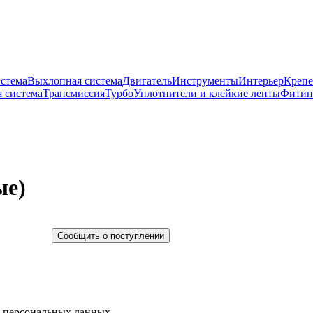
истема
Выхлопная система
Двигатель
Инструменты
Интерьер
Крепе
 система
Трансмиссия
Турбо
Уплотнители и клейкие ленты
Фитин
ые)
Сообщить о поступлении
у персональных данных