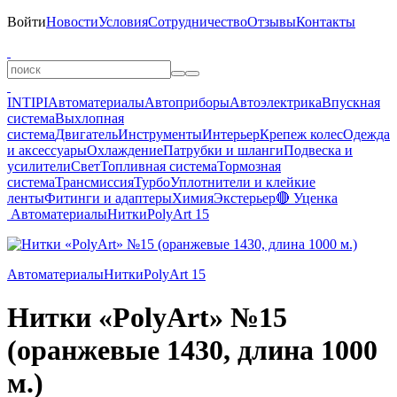
Войти
Новости
Условия
Сотрудничество
Отзывы
Контакты
INTIPI
Автоматериалы
Автоприборы
Автоэлектрика
Впускная
система
Выхлопная
система
Двигатель
Инструменты
Интерьер
Крепеж колес
Одежда
и аксессуары
Охлаждение
Патрубки и шланги
Подвеска и
усилители
Свет
Топливная система
Тормозная
система
Трансмиссия
Турбо
Уплотнители и клейкие
ленты
Фитинги и адаптеры
Химия
Экстерьер
🔴 Уценка
Автоматериалы
Нитки
PolyArt 15
Автоматериалы
Нитки
PolyArt 15
Нитки «PolyArt» №15
(оранжевые 1430, длина 1000
м.)