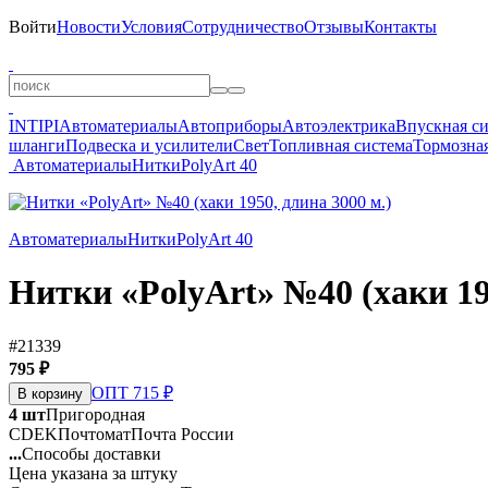
Войти
Новости
Условия
Сотрудничество
Отзывы
Контакты
INTIPI
Автоматериалы
Автоприборы
Автоэлектрика
Впускная с
шланги
Подвеска и усилители
Свет
Топливная система
Тормозная
Автоматериалы
Нитки
PolyArt 40
Автоматериалы
Нитки
PolyArt 40
Нитки «PolyArt» №40 (хаки 19
#21339
795 ₽
ОПТ 715 ₽
В корзину
4 шт
Пригородная
CDEK
Почтомат
Почта России
...
Способы доставки
Цена указана за штуку