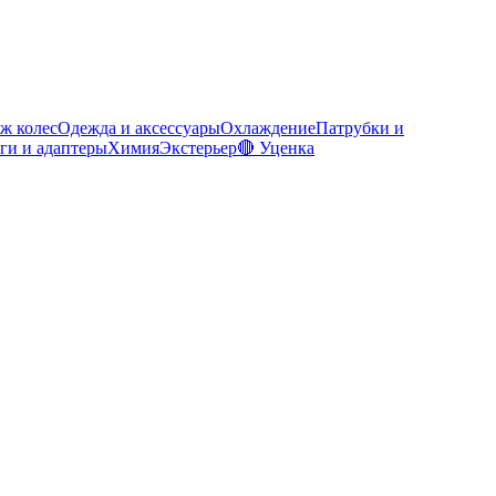
ж колес
Одежда и аксессуары
Охлаждение
Патрубки и
ги и адаптеры
Химия
Экстерьер
🔴 Уценка