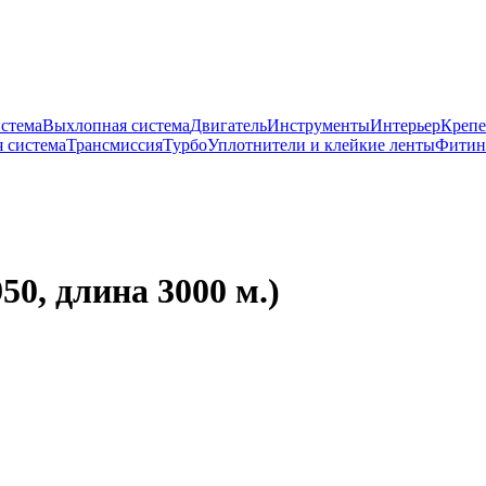
истема
Выхлопная система
Двигатель
Инструменты
Интерьер
Крепе
 система
Трансмиссия
Турбо
Уплотнители и клейкие ленты
Фитин
50, длина 3000 м.)