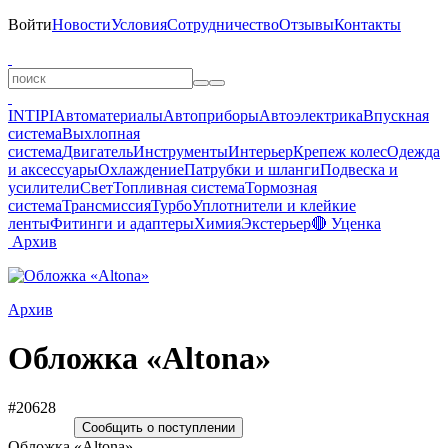
Войти
Новости
Условия
Сотрудничество
Отзывы
Контакты
INTIPI
Автоматериалы
Автоприборы
Автоэлектрика
Впускная
система
Выхлопная
система
Двигатель
Инструменты
Интерьер
Крепеж колес
Одежда
и аксессуары
Охлаждение
Патрубки и шланги
Подвеска и
усилители
Свет
Топливная система
Тормозная
система
Трансмиссия
Турбо
Уплотнители и клейкие
ленты
Фитинги и адаптеры
Химия
Экстерьер
🔴 Уценка
Архив
Архив
Обложка «Altona»
#20628
Сообщить о поступлении
Обложка «Altona»