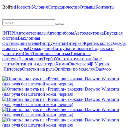
Войти
Новости
Условия
Сотрудничество
Отзывы
Контакты
INTIPI
Автоматериалы
Автоприборы
Автоэлектрика
Впускная
система
Выхлопная
система
Двигатель
Инструменты
Интерьер
Крепеж колес
Одежда
и аксессуары
Охлаждение
Патрубки и шланги
Подвеска и
усилители
Свет
Топливная система
Тормозная
система
Трансмиссия
Турбо
Уплотнители и клейкие
ленты
Фитинги и адаптеры
Химия
Экстерьер
🔴 Уценка
Интерьер
Оплётки на руль
Оплётки по моделям
Daewoo