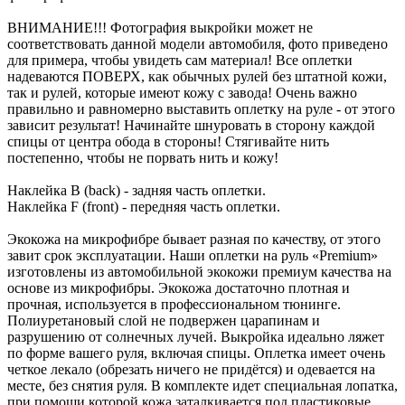
ВНИМАНИЕ!!! Фотография выкройки может не
соответствовать данной модели автомобиля, фото приведено
для примера, чтобы увидеть сам материал! Все оплетки
надеваются ПОВЕРХ, как обычных рулей без штатной кожи,
так и рулей, которые имеют кожу с завода! Очень важно
правильно и равномерно выставить оплетку на руле - от этого
зависит результат! Начинайте шнуровать в сторону каждой
спицы от центра обода в стороны! Стягивайте нить
постепенно, чтобы не порвать нить и кожу!
Наклейка B (back) - задняя часть оплетки.
Наклейка F (front) - передняя часть оплетки.
Экокожа на микрофибре бывает разная по качеству, от этого
завит срок эксплуатации. Наши оплетки на руль «Premium»
изготовлены из автомобильной экокожи премиум качества на
основе из микрофибры. Экокожа достаточно плотная и
прочная, используется в профессиональном тюнинге.
Полиуретановый слой не подвержен царапинам и
разрушению от солнечных лучей. Выкройка идеально ляжет
по форме вашего руля, включая спицы. Оплетка имеет очень
четкое лекало (обрезать ничего не придётся) и одевается на
месте, без снятия руля. В комплекте идет специальная лопатка,
при помощи которой кожа заталкивается под пластиковые