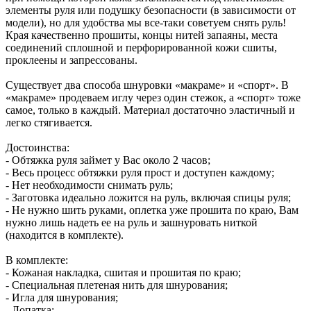
элементы руля или подушку безопасности (в зависимости от
модели), но для удобства мы все-таки советуем снять руль!
Края качественно прошиты, концы нитей запаяны, места
соединений сплошной и перфорированной кожи сшиты,
проклеены и запрессованы.
Существует два способа шнуровки «макраме» и «спорт». В
«макраме» продеваем иглу через один стежок, а «спорт» тоже
самое, только в каждый. Материал достаточно эластичный и
легко стягивается.
Достоинства:
- Обтяжка руля займет у Вас около 2 часов;
- Весь процесс обтяжки руля прост и доступен каждому;
- Нет необходимости снимать руль;
- Заготовка идеально ложится на руль, включая спицы руля;
- Не нужно шить руками, оплетка уже прошита по краю, Вам
нужно лишь надеть ее на руль и зашнуровать ниткой
(находится в комплекте).
В комплекте:
- Кожаная накладка, сшитая и прошитая по краю;
- Специальная плетеная нить для шнурования;
- Игла для шнурования;
- Лопатка;