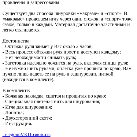
проклеены и запрессованы.
Существует два способа шнуровки «макраме» и «спорт». В
«макраме» продеваем иглу через один стежок, а «спорт» тоже
самое, только в каждый. Материал достаточно эластичный и
легко стягивается.
Достоинства:
- Обтяжка руля займет у Вас около 2 часов;
- Весь процесс обтяжки руля прост и доступен каждому;
- Нет необходимости снимать руль;
- Заготовка идеально ложится на руль, включая спицы руля;
- Не нужно шить руками, оплетка уже прошита по краю, Вам
нужно лишь надеть ее на руль и зашнуровать ниткой
(находится в комплекте).
В комплекте:
- Кожаная накладка, сшитая и прошитая по краю;
- Специальная плетеная нить для шнурования;
- Игла для шнурования;
- Лопатка;
- Двухсторонний скотч;
- Инструкция.
Telegram
VK
Позвонить