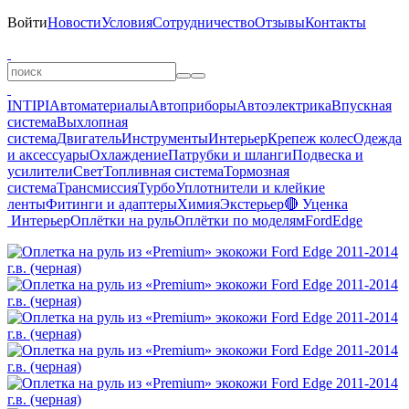
Войти
Новости
Условия
Сотрудничество
Отзывы
Контакты
INTIPI
Автоматериалы
Автоприборы
Автоэлектрика
Впускная
система
Выхлопная
система
Двигатель
Инструменты
Интерьер
Крепеж колес
Одежда
и аксессуары
Охлаждение
Патрубки и шланги
Подвеска и
усилители
Свет
Топливная система
Тормозная
система
Трансмиссия
Турбо
Уплотнители и клейкие
ленты
Фитинги и адаптеры
Химия
Экстерьер
🔴 Уценка
Интерьер
Оплётки на руль
Оплётки по моделям
Ford
Edge