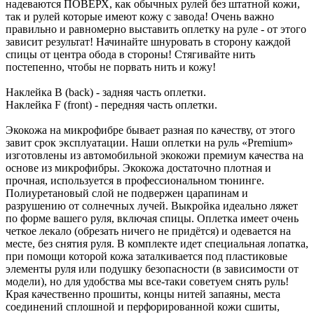
надеваются ПОВЕРХ, как обычных рулей без штатной кожи,
так и рулей которые имеют кожу с завода! Очень важно
правильно и равномерно выставить оплетку на руле - от этого
зависит результат! Начинайте шнуровать в сторону каждой
спицы от центра обода в стороны! Стягивайте нить
постепенно, чтобы не порвать нить и кожу!
Наклейка B (back) - задняя часть оплетки.
Наклейка F (front) - передняя часть оплетки.
Экокожа на микрофибре бывает разная по качеству, от этого
завит срок эксплуатации. Наши оплетки на руль «Premium»
изготовлены из автомобильной экокожи премиум качества на
основе из микрофибры. Экокожа достаточно плотная и
прочная, используется в профессиональном тюнинге.
Полиуретановый слой не подвержен царапинам и
разрушению от солнечных лучей. Выкройка идеально ляжет
по форме вашего руля, включая спицы. Оплетка имеет очень
четкое лекало (обрезать ничего не придётся) и одевается на
месте, без снятия руля. В комплекте идет специальная лопатка,
при помощи которой кожа заталкивается под пластиковые
элементы руля или подушку безопасности (в зависимости от
модели), но для удобства мы все-таки советуем снять руль!
Края качественно прошиты, концы нитей запаяны, места
соединений сплошной и перфорированной кожи сшиты,