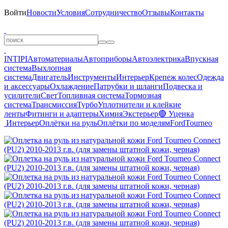
Войти
Новости
Условия
Сотрудничество
Отзывы
Контакты
INTIPI
Автоматериалы
Автоприборы
Автоэлектрика
Впускная
система
Выхлопная
система
Двигатель
Инструменты
Интерьер
Крепеж колес
Одежда
и аксессуары
Охлаждение
Патрубки и шланги
Подвеска и
усилители
Свет
Топливная система
Тормозная
система
Трансмиссия
Турбо
Уплотнители и клейкие
ленты
Фитинги и адаптеры
Химия
Экстерьер
🔴 Уценка
Интерьер
Оплётки на руль
Оплётки по моделям
Ford
Tourneo