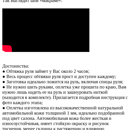
Так выглядит шов «макраме»:
Достоинства:
● Обтяжка руля займет у Вас около 2 часов;
● Весь процесс обтяжки руля прост и доступен каждому;
● Заготовка идеально ложится на руль, включая спицы руля;
● Не нужно шить руками, оплетка уже прошита по краю, Вам
нужно лишь надеть ее на руль и зашнуровать ниткой
(находится в комплекте). Прилагается подробная инструкция с
фото каждого этапа;
● Оплетка изготовлена из высококачественной натуральной
автомобильной кожи толщиной 1 мм, идеально подобранной
под цвет салона. Автомобильная кожа более жесткая и
износоустойчивая, имеет стойкую окраску и рисунок
тиснения, менее склонна к растяжению и влиянию