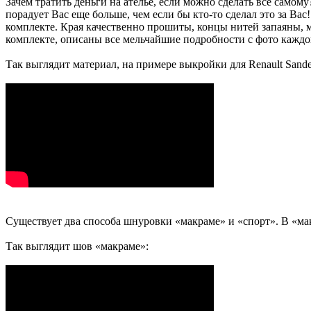
Зачем тратить деньги на ателье, если можно сделать все самом
порадует Вас еще больше, чем если бы кто-то сделал это за Вас
комплекте. Края качественно прошиты, концы нитей запаяны, 
комплекте, описаны все мельчайшие подробности с фото каждог
Так выглядит материал, на примере выкройки для Renault Sande
Существует два способа шнуровки «макраме» и «спорт». В «мак
Так выглядит шов «макраме»: