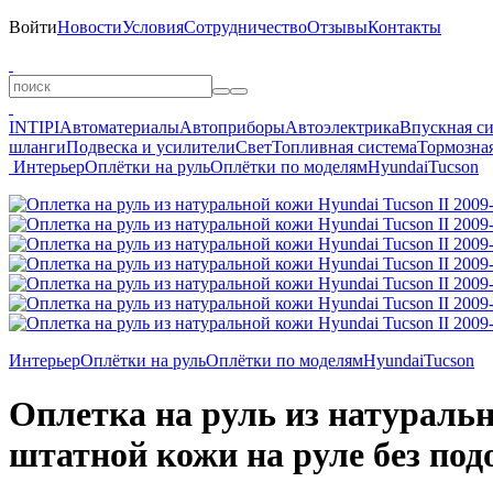
Войти
Новости
Условия
Сотрудничество
Отзывы
Контакты
INTIPI
Автоматериалы
Автоприборы
Автоэлектрика
Впускная с
шланги
Подвеска и усилители
Свет
Топливная система
Тормозная
Интерьер
Оплётки на руль
Оплётки по моделям
Hyundai
Tucson
Интерьер
Оплётки на руль
Оплётки по моделям
Hyundai
Tucson
Оплетка на руль из натурально
штатной кожи на руле без под