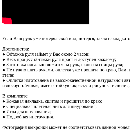
Если Ваш руль уже потерял свой вид, потерся, такая накладка з
Достоинства:
● Обтяжка руля займет у Вас около 2 часов;
● Весь процесс обтяжки руля прост и доступен каждому;
● Заготовка идеально ложится на руль, включая спицы руля;
● Не нужно шить руками, оплетка уже прошита по краю, Вам ну
этапа;
● Оплетка изготовлена из высококачественной натуральной ав
износоустойчивая, имеет стойкую окраску и рисунок тиснения
В комплекте:
● Кожаная накладка, сшитая и прошитая по краю;
● Специальная плетеная нить для шнурования;
● Игла для шнурования;
● Подробная инструкция.
Фотография выкройки может не соответствовать данной модели