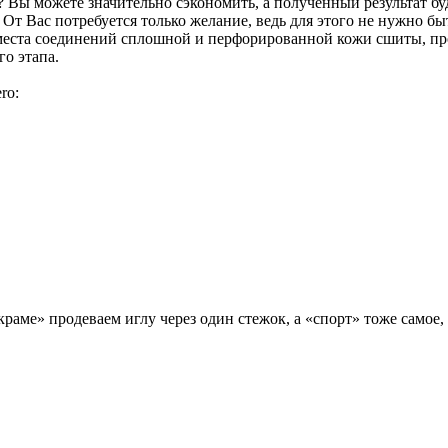
у? Вы можете значительно сэкономить, а полученный результат бу
! От Вас потребуется только желание, ведь для этого не нужно б
места соединений сплошной и перфорированной кожи сшиты, про
о этапа.
ro:
раме» продеваем иглу через один стежок, а «спорт» тоже самое,