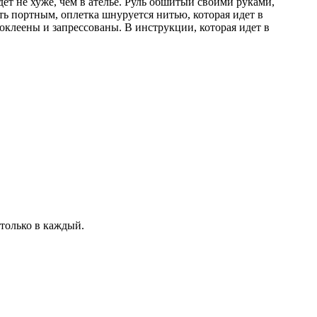
дет не хуже, чем в ателье. Руль обшитый своими руками,
ыть портным, оплетка шнуруется нитью, которая идет в
клеены и запрессованы. В инструкции, которая идет в
 только в каждый.