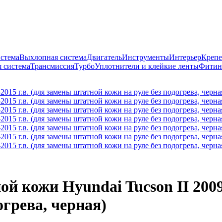
истема
Выхлопная система
Двигатель
Инструменты
Интерьер
Крепе
 система
Трансмиссия
Турбо
Уплотнители и клейкие ленты
Фитин
й кожи Hyundai Tucson II 2009
огрева, черная)