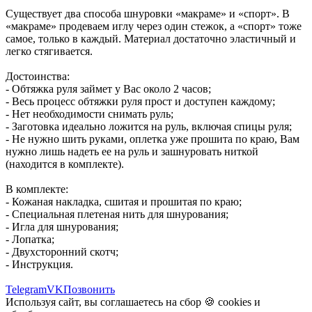
Существует два способа шнуровки «макраме» и «спорт». В
«макраме» продеваем иглу через один стежок, а «спорт» тоже
самое, только в каждый. Материал достаточно эластичный и
легко стягивается.
Достоинства:
- Обтяжка руля займет у Вас около 2 часов;
- Весь процесс обтяжки руля прост и доступен каждому;
- Нет необходимости снимать руль;
- Заготовка идеально ложится на руль, включая спицы руля;
- Не нужно шить руками, оплетка уже прошита по краю, Вам
нужно лишь надеть ее на руль и зашнуровать ниткой
(находится в комплекте).
В комплекте:
- Кожаная накладка, сшитая и прошитая по краю;
- Специальная плетеная нить для шнурования;
- Игла для шнурования;
- Лопатка;
- Двухсторонний скотч;
- Инструкция.
Telegram
VK
Позвонить
Используя сайт, вы соглашаетесь на сбор 🍪
cookies
и