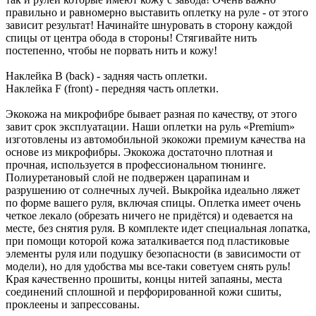
правильно и равномерно выставить оплетку на руле - от этого
зависит результат! Начинайте шнуровать в сторону каждой
спицы от центра обода в стороны! Стягивайте нить
постепенно, чтобы не порвать нить и кожу!
Наклейка B (back) - задняя часть оплетки.
Наклейка F (front) - передняя часть оплетки.
Экокожа на микрофибре бывает разная по качеству, от этого
завит срок эксплуатации. Наши оплетки на руль «Premium»
изготовлены из автомобильной экокожи премиум качества на
основе из микрофибры. Экокожа достаточно плотная и
прочная, используется в профессиональном тюнинге.
Полиуретановый слой не подвержен царапинам и
разрушению от солнечных лучей. Выкройка идеально ляжет
по форме вашего руля, включая спицы. Оплетка имеет очень
четкое лекало (обрезать ничего не придётся) и одевается на
месте, без снятия руля. В комплекте идет специальная лопатка,
при помощи которой кожа заталкивается под пластиковые
элементы руля или подушку безопасности (в зависимости от
модели), но для удобства мы все-таки советуем снять руль!
Края качественно прошиты, концы нитей запаяны, места
соединений сплошной и перфорированной кожи сшиты,
проклеены и запрессованы.