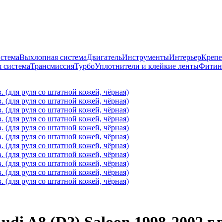
истема
Выхлопная система
Двигатель
Инструменты
Интерьер
Крепе
 система
Трансмиссия
Турбо
Уплотнители и клейкие ленты
Фитин