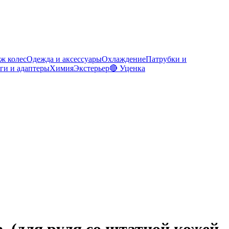
ж колес
Одежда и аксессуары
Охлаждение
Патрубки и
ги и адаптеры
Химия
Экстерьер
🔴 Уценка