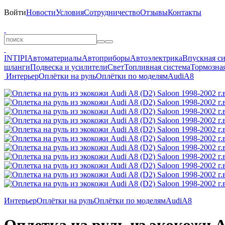
Войти
Новости
Условия
Сотрудничество
Отзывы
Контакты
INTIPI
Автоматериалы
Автоприборы
Автоэлектрика
Впускная с
шланги
Подвеска и усилители
Свет
Топливная система
Тормозная
Интерьер
Оплётки на руль
Оплётки по моделям
Audi
A8
Интерьер
Оплётки на руль
Оплётки по моделям
Audi
A8