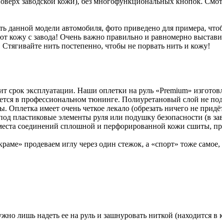
 поверх заводской кожи), без многофункциональных кнопок. Смо
 данной модели автомобиля, фото приведено для примера, что
т кожу с завода! Очень важно правильно и равномерно выставить
 Стягивайте нить постепенно, чтобы не порвать нить и кожу!
авит срок эксплуатации. Наши оплетки на руль «Premium» изгото
уется в профессиональном тюнинге. Полиуретановый слой не по
Оплетка имеет очень четкое лекало (обрезать ничего не придётся
под пластиковые элементы руля или подушку безопасности (в зав
 места соединений сплошной и перфорированной кожи сшиты, пр
раме» продеваем иглу через один стежок, а «спорт» тоже самое,
жно лишь надеть ее на руль и зашнуровать ниткой (находится в 