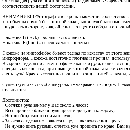
Оплетка для руля со штатной кожей (не для замены! одевается
соответствовать нашей фотографии.
ВНИМАНИЕ!!! Фотография выкройки может не соответствовать
как обычных рулей без штатной кожи, так и рулей которые имею
шнуровать в сторону каждой спицы от центра обода в стороны!
Наклейка B (back) - задняя часть оплетки.
Наклейка F (front) - передняя часть оплетки.
Экокожа на микрофибре бывает разная по качеству, от этого з
микрофибры. Экокожа достаточно плотная и прочная, использ
Выкройка идеально ляжет по форме вашего руля, включая спицы. 
специальная лопатка, при помощи которой кожа заталкивается 
снять руль! Края качественно прошиты, концы нитей запаяны,
Существует два способа шнуровки «макраме» и «спорт». В «мак
стягивается.
Достоинства:
- Обтяжка руля займет у Вас около 2 часов;
- Весь процесс обтяжки руля прост и доступен каждому;
- Нет необходимости снимать руль;
- Заготовка идеально ложится на руль, включая спицы руля;
- Не нужно шить руками, оплетка уже прошита по краю, Вам ну