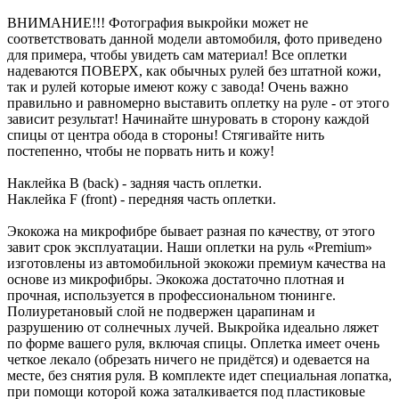
ВНИМАНИЕ!!! Фотография выкройки может не
соответствовать данной модели автомобиля, фото приведено
для примера, чтобы увидеть сам материал! Все оплетки
надеваются ПОВЕРХ, как обычных рулей без штатной кожи,
так и рулей которые имеют кожу с завода! Очень важно
правильно и равномерно выставить оплетку на руле - от этого
зависит результат! Начинайте шнуровать в сторону каждой
спицы от центра обода в стороны! Стягивайте нить
постепенно, чтобы не порвать нить и кожу!
Наклейка B (back) - задняя часть оплетки.
Наклейка F (front) - передняя часть оплетки.
Экокожа на микрофибре бывает разная по качеству, от этого
завит срок эксплуатации. Наши оплетки на руль «Premium»
изготовлены из автомобильной экокожи премиум качества на
основе из микрофибры. Экокожа достаточно плотная и
прочная, используется в профессиональном тюнинге.
Полиуретановый слой не подвержен царапинам и
разрушению от солнечных лучей. Выкройка идеально ляжет
по форме вашего руля, включая спицы. Оплетка имеет очень
четкое лекало (обрезать ничего не придётся) и одевается на
месте, без снятия руля. В комплекте идет специальная лопатка,
при помощи которой кожа заталкивается под пластиковые