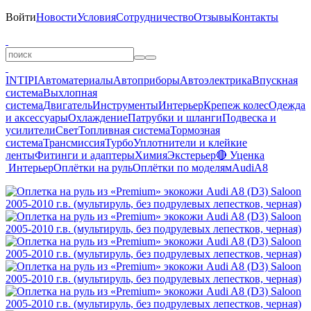
Войти
Новости
Условия
Сотрудничество
Отзывы
Контакты
INTIPI
Автоматериалы
Автоприборы
Автоэлектрика
Впускная
система
Выхлопная
система
Двигатель
Инструменты
Интерьер
Крепеж колес
Одежда
и аксессуары
Охлаждение
Патрубки и шланги
Подвеска и
усилители
Свет
Топливная система
Тормозная
система
Трансмиссия
Турбо
Уплотнители и клейкие
ленты
Фитинги и адаптеры
Химия
Экстерьер
🔴 Уценка
Интерьер
Оплётки на руль
Оплётки по моделям
Audi
A8