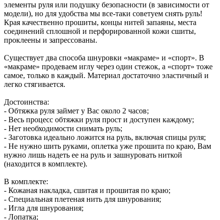
элементы руля или подушку безопасности (в зависимости от
модели), но для удобства мы все-таки советуем снять руль!
Края качественно прошиты, концы нитей запаяны, места
соединений сплошной и перфорированной кожи сшиты,
проклеены и запрессованы.
Существует два способа шнуровки «макраме» и «спорт». В
«макраме» продеваем иглу через один стежок, а «спорт» тоже
самое, только в каждый. Материал достаточно эластичный и
легко стягивается.
Достоинства:
- Обтяжка руля займет у Вас около 2 часов;
- Весь процесс обтяжки руля прост и доступен каждому;
- Нет необходимости снимать руль;
- Заготовка идеально ложится на руль, включая спицы руля;
- Не нужно шить руками, оплетка уже прошита по краю, Вам
нужно лишь надеть ее на руль и зашнуровать ниткой
(находится в комплекте).
В комплекте:
- Кожаная накладка, сшитая и прошитая по краю;
- Специальная плетеная нить для шнурования;
- Игла для шнурования;
- Лопатка;