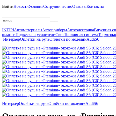
Войти
Новости
Условия
Сотрудничество
Отзывы
Контакты
INTIPI
Автоматериалы
Автоприборы
Автоэлектрика
Впускная с
шланги
Подвеска и усилители
Свет
Топливная система
Тормозная
Интерьер
Оплётки на руль
Оплётки по моделям
Audi
S6
Интерьер
Оплётки на руль
Оплётки по моделям
Audi
S6