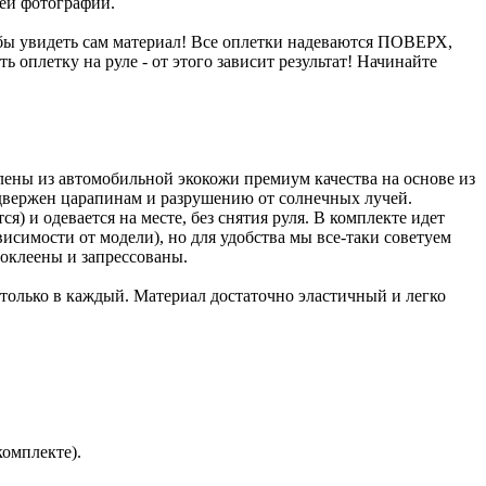
шей фотографии.
бы увидеть сам материал! Все оплетки надеваются ПОВЕРХ,
 оплетку на руле - от этого зависит результат! Начинайте
влены из автомобильной экокожи премиум качества на основе из
двержен царапинам и разрушению от солнечных лучей.
) и одевается на месте, без снятия руля. В комплекте идет
исимости от модели), но для удобства мы все-таки советуем
оклеены и запрессованы.
 только в каждый. Материал достаточно эластичный и легко
комплекте).