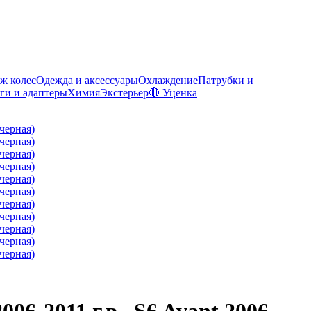
ж колес
Одежда и аксессуары
Охлаждение
Патрубки и
ги и адаптеры
Химия
Экстерьер
🔴 Уценка