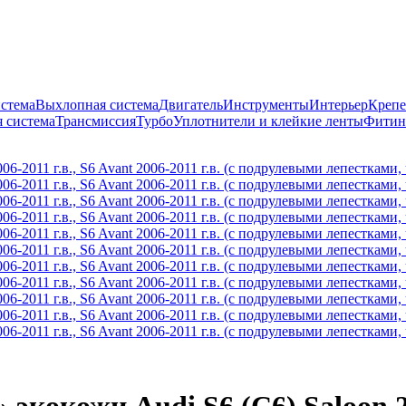
истема
Выхлопная система
Двигатель
Инструменты
Интерьер
Крепе
 система
Трансмиссия
Турбо
Уплотнители и клейкие ленты
Фитин