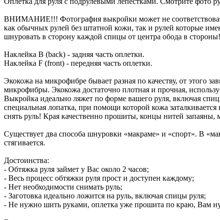
Оплетка для руля с подрулевыми лепестками. Смотрите фото р
ВНИМАНИЕ!!! Фотография выкройки может не соответствовать
как обычных рулей без штатной кожи, так и рулей которые имею
шнуровать в сторону каждой спицы от центра обода в стороны!
Наклейка B (back) - задняя часть оплетки.
Наклейка F (front) - передняя часть оплетки.
Экокожа на микрофибре бывает разная по качеству, от этого з
микрофибры. Экокожа достаточно плотная и прочная, использ
Выкройка идеально ляжет по форме вашего руля, включая спицы. 
специальная лопатка, при помощи которой кожа заталкивается 
снять руль! Края качественно прошиты, концы нитей запаяны,
Существует два способа шнуровки «макраме» и «спорт». В «мак
стягивается.
Достоинства:
- Обтяжка руля займет у Вас около 2 часов;
- Весь процесс обтяжки руля прост и доступен каждому;
- Нет необходимости снимать руль;
- Заготовка идеально ложится на руль, включая спицы руля;
- Не нужно шить руками, оплетка уже прошита по краю, Вам ну