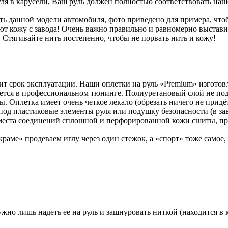
уля в карусели, Ваш руль должен полностью соответствовать на
 данной модели автомобиля, фото приведено для примера, что
т кожу с завода! Очень важно правильно и равномерно выставить
 Стягивайте нить постепенно, чтобы не порвать нить и кожу!
авит срок эксплуатации. Наши оплетки на руль «Premium» изгото
уется в профессиональном тюнинге. Полиуретановый слой не по
Оплетка имеет очень четкое лекало (обрезать ничего не придётся
под пластиковые элементы руля или подушку безопасности (в зав
 места соединений сплошной и перфорированной кожи сшиты, пр
раме» продеваем иглу через один стежок, а «спорт» тоже самое,
жно лишь надеть ее на руль и зашнуровать ниткой (находится в 