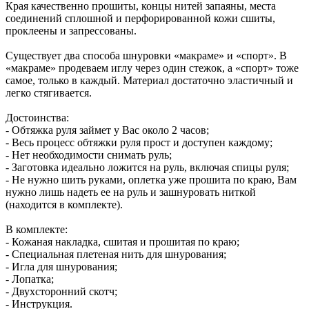
Края качественно прошиты, концы нитей запаяны, места
соединений сплошной и перфорированной кожи сшиты,
проклеены и запрессованы.
Существует два способа шнуровки «макраме» и «спорт». В
«макраме» продеваем иглу через один стежок, а «спорт» тоже
самое, только в каждый. Материал достаточно эластичный и
легко стягивается.
Достоинства:
- Обтяжка руля займет у Вас около 2 часов;
- Весь процесс обтяжки руля прост и доступен каждому;
- Нет необходимости снимать руль;
- Заготовка идеально ложится на руль, включая спицы руля;
- Не нужно шить руками, оплетка уже прошита по краю, Вам
нужно лишь надеть ее на руль и зашнуровать ниткой
(находится в комплекте).
В комплекте:
- Кожаная накладка, сшитая и прошитая по краю;
- Специальная плетеная нить для шнурования;
- Игла для шнурования;
- Лопатка;
- Двухсторонний скотч;
- Инструкция.