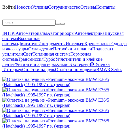
Войти
Новости
Условия
Сотрудничество
Отзывы
Контакты
INTIPI
Автоматериалы
Автоприборы
Автоэлектрика
Впускная
система
Выхлопная
система
Двигатель
Инструменты
Интерьер
Крепеж колес
Одежда
и аксессуары
Охлаждение
Патрубки и шланги
Подвеска и
усилители
Свет
Топливная система
Тормозная
система
Трансмиссия
Турбо
Уплотнители и клейкие
ленты
Фитинги и адаптеры
Химия
Экстерьер
🔴 Уценка
Интерьер
Оплётки на руль
Оплётки по моделям
BMW
3 Series