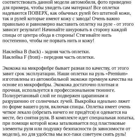
соответствовать данной модели автомобиля, фото приведено
для примера, чтобы увидеть сам материал! Все оплетки
надеваются ПОВЕРХ, как обычных рулей без штатной кожи,
так и рулей которые имеют кожу с завода! Очень важно
правильно и равномерно выставить оплетку на руле - от этого
зависит результат! Начинайте шнуровать в сторону каждой
спицы от центра обода в стороны! Стягивайте нить
постепенно, чтобы не порвать нить и кожу!
Наклейка B (back) - задняя часть оплетки.
Наклейка F (front) - передняя часть оплетки.
Экокожа на микрофибре бывает разная по качеству, от этого
завит срок эксплуатации. Наши оплетки на руль «Premium»
изготовлены из автомобильной экокожи премиум качества на
основе из микрофибры. Экокожа достаточно плотная и
прочная, используется в профессиональном тюнинге.
Полиуретановый слой не подвержен царапинам и
разрушению от солнечных лучей. Выкройка идеально ляжет
по форме вашего руля, включая спицы. Оплетка имеет очень
четкое лекало (обрезать ничего не придётся) и одевается на
месте, без снятия руля. В комплекте идет специальная лопатка,
при помощи которой кожа заталкивается под пластиковые
элементы руля или подушку безопасности (в зависимости от
модели), но для удобства мы все-таки советуем снять руль!