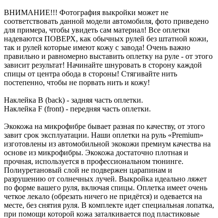
ВНИМАНИЕ!!! Фотография выкройки может не
соответствовать данной модели автомобиля, фото приведено
для примера, чтобы увидеть сам материал! Все оплетки
надеваются ПОВЕРХ, как обычных рулей без штатной кожи,
так и рулей которые имеют кожу с завода! Очень важно
правильно и равномерно выставить оплетку на руле - от этого
зависит результат! Начинайте шнуровать в сторону каждой
спицы от центра обода в стороны! Стягивайте нить
постепенно, чтобы не порвать нить и кожу!
Наклейка B (back) - задняя часть оплетки.
Наклейка F (front) - передняя часть оплетки.
Экокожа на микрофибре бывает разная по качеству, от этого
завит срок эксплуатации. Наши оплетки на руль «Premium»
изготовлены из автомобильной экокожи премиум качества на
основе из микрофибры. Экокожа достаточно плотная и
прочная, используется в профессиональном тюнинге.
Полиуретановый слой не подвержен царапинам и
разрушению от солнечных лучей. Выкройка идеально ляжет
по форме вашего руля, включая спицы. Оплетка имеет очень
четкое лекало (обрезать ничего не придётся) и одевается на
месте, без снятия руля. В комплекте идет специальная лопатка,
при помощи которой кожа заталкивается под пластиковые