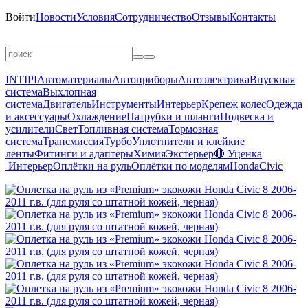
Войти
Новости
Условия
Сотрудничество
Отзывы
Контакты
INTIPI
Автоматериалы
Автоприборы
Автоэлектрика
Впускная
система
Выхлопная
система
Двигатель
Инструменты
Интерьер
Крепеж колес
Одежда
и аксессуары
Охлаждение
Патрубки и шланги
Подвеска и
усилители
Свет
Топливная система
Тормозная
система
Трансмиссия
Турбо
Уплотнители и клейкие
ленты
Фитинги и адаптеры
Химия
Экстерьер
🔴 Уценка
Интерьер
Оплётки на руль
Оплётки по моделям
Honda
Civic