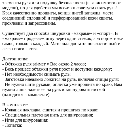
элементы руля или подушку безопасности (в зависимости от
модели), но для удобства мы все-таки советуем снять руль!
Края качественно прошиты, концы нитей запаяны, места
соединений сплошной и перфорированной кожи сшиты,
проклеены и запрессованы.
Существует два способа шнуровки «макраме» и «спорт». В
«макраме» продеваем иглу через один стежок, а «спорт» тоже
самое, только в каждый. Материал достаточно эластичный и
легко стягивается.
Достоинства:
- Обтяжка руля займет у Вас около 2 часов;
- Весь процесс обтяжки руля прост и доступен каждому;
- Нет необходимости снимать руль;
- Заготовка идеально ложится на руль, включая спицы руля;
- Не нужно шить руками, оплетка уже прошита по краю, Вам
нужно лишь надеть ее на руль и зашнуровать ниткой
(находится в комплекте).
В комплекте:
- Кожаная накладка, сшитая и прошитая по краю;
- Специальная плетеная нить для шнурования;
- Игла для шнурования;
- Лопатка;