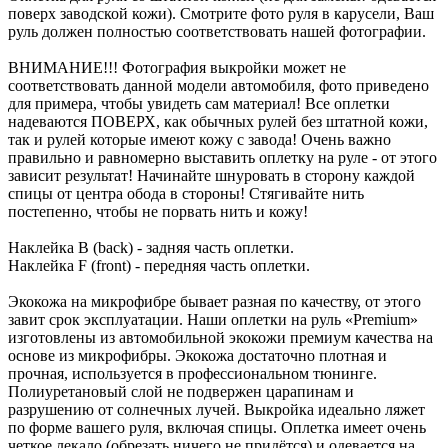
поверх заводской кожи). Смотрите фото руля в карусели, Ваш
руль должен полностью соответствовать нашей фотографии.
ВНИМАНИЕ!!! Фотография выкройки может не
соответствовать данной модели автомобиля, фото приведено
для примера, чтобы увидеть сам материал! Все оплетки
надеваются ПОВЕРХ, как обычных рулей без штатной кожи,
так и рулей которые имеют кожу с завода! Очень важно
правильно и равномерно выставить оплетку на руле - от этого
зависит результат! Начинайте шнуровать в сторону каждой
спицы от центра обода в стороны! Стягивайте нить
постепенно, чтобы не порвать нить и кожу!
Наклейка B (back) - задняя часть оплетки.
Наклейка F (front) - передняя часть оплетки.
Экокожа на микрофибре бывает разная по качеству, от этого
завит срок эксплуатации. Наши оплетки на руль «Premium»
изготовлены из автомобильной экокожи премиум качества на
основе из микрофибры. Экокожа достаточно плотная и
прочная, используется в профессиональном тюнинге.
Полиуретановый слой не подвержен царапинам и
разрушению от солнечных лучей. Выкройка идеально ляжет
по форме вашего руля, включая спицы. Оплетка имеет очень
четкое лекало (обрезать ничего не придётся) и одевается на