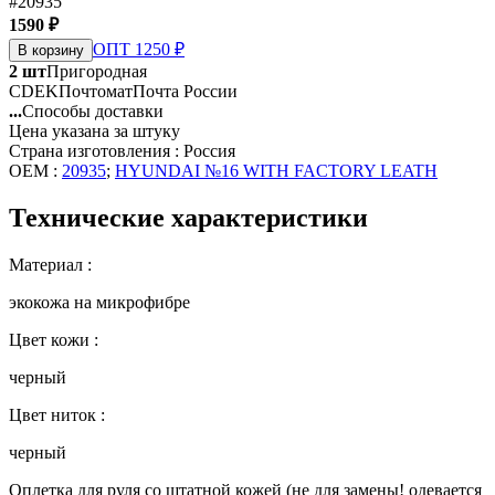
#20935
1590 ₽
ОПТ 1250 ₽
В корзину
2 шт
Пригородная
CDEK
Почтомат
Почта России
...
Способы доставки
Цена указана за штуку
Страна изготовления : Россия
OEM :
20935
;
HYUNDAI №16 WITH FACTORY LEATH
Технические характеристики
Материал :
экокожа на микрофибре
Цвет кожи :
черный
Цвет ниток :
черный
Оплетка для руля со штатной кожей (не для замены! одевается