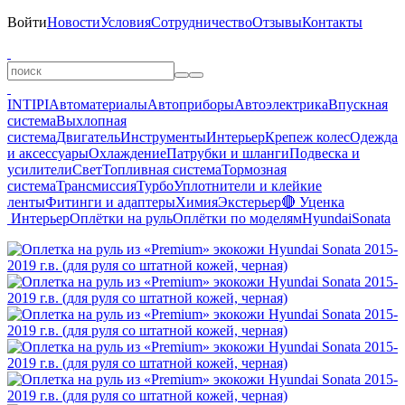
Войти
Новости
Условия
Сотрудничество
Отзывы
Контакты
INTIPI
Автоматериалы
Автоприборы
Автоэлектрика
Впускная
система
Выхлопная
система
Двигатель
Инструменты
Интерьер
Крепеж колес
Одежда
и аксессуары
Охлаждение
Патрубки и шланги
Подвеска и
усилители
Свет
Топливная система
Тормозная
система
Трансмиссия
Турбо
Уплотнители и клейкие
ленты
Фитинги и адаптеры
Химия
Экстерьер
🔴 Уценка
Интерьер
Оплётки на руль
Оплётки по моделям
Hyundai
Sonata