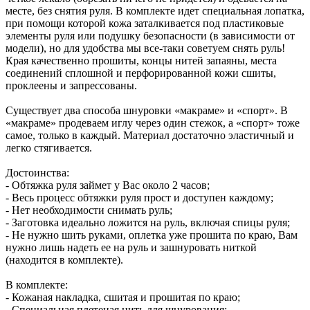
месте, без снятия руля. В комплекте идет специальная лопатка,
при помощи которой кожа заталкивается под пластиковые
элементы руля или подушку безопасности (в зависимости от
модели), но для удобства мы все-таки советуем снять руль!
Края качественно прошиты, концы нитей запаяны, места
соединений сплошной и перфорированной кожи сшиты,
проклеены и запрессованы.
Существует два способа шнуровки «макраме» и «спорт». В
«макраме» продеваем иглу через один стежок, а «спорт» тоже
самое, только в каждый. Материал достаточно эластичный и
легко стягивается.
Достоинства:
- Обтяжка руля займет у Вас около 2 часов;
- Весь процесс обтяжки руля прост и доступен каждому;
- Нет необходимости снимать руль;
- Заготовка идеально ложится на руль, включая спицы руля;
- Не нужно шить руками, оплетка уже прошита по краю, Вам
нужно лишь надеть ее на руль и зашнуровать ниткой
(находится в комплекте).
В комплекте:
- Кожаная накладка, сшитая и прошитая по краю;
- Специальная плетеная нить для шнурования;