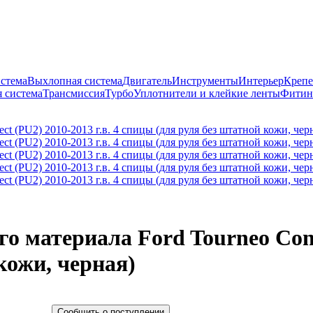
истема
Выхлопная система
Двигатель
Инструменты
Интерьер
Крепе
 система
Трансмиссия
Турбо
Уплотнители и клейкие ленты
Фитин
о материала Ford Tourneo Conne
кожи, черная)
Сообщить о поступлении