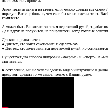
около 200 тыс. пробега.
Зачем тратить деньги на ателье, если можно сделать все самом
порадует Вас еще больше, чем если бы кто-то сделал это за Вас
комплекте.
А может быть Вы хотите заняться перетяжкой рулей, зарабатыв
Да и вдруг не получится, не понравится? Тогда готовые оплетки
Для кого предназначена:
● Для тех, кто хочет сэкономить и сделать сам!
● Для тех, кто хочет заняться перетяжкой рулей, но сомневает
Существует два способа шнуровки «макраме» и «спорт». В «мак
стягивается.
К сожалению, мы не успели сделать видео инструкцию к данному
предстоит сделать то же самое, только с Вашим рулем: