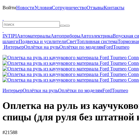
Войти
Новости
Условия
Сотрудничество
Отзывы
Контакты
INTIPI
Автоматериалы
Автоприборы
Автоэлектрика
Впускная с
шланги
Подвеска и усилители
Свет
Топливная система
Тормозная
Интерьер
Оплётки на руль
Оплётки по моделям
Ford
Tourneo
Интерьер
Оплётки на руль
Оплётки по моделям
Ford
Tourneo
Оплетка на руль из каучуковог
спицы (для руля без штатной 
#21588