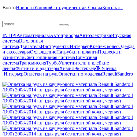
Войти
Новости
Условия
Сотрудничество
Отзывы
Контакты
INTIPI
Автоматериалы
Автоприборы
Автоэлектрика
Впускная
система
Выхлопная
система
Двигатель
Инструменты
Интерьер
Крепеж колес
Одежда
и аксессуары
Охлаждение
Патрубки и шланги
Подвеска и
усилители
Свет
Топливная система
Тормозная
система
Трансмиссия
Турбо
Уплотнители и клейкие
ленты
Фитинги и адаптеры
Химия
Экстерьер
🔴 Уценка
Интерьер
Оплётки на руль
Оплётки по моделям
Renault
Sandero