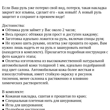
Если Ваш руль уже потерял свой вид, потерся, такая накладка
закроет все изъяны, сделает его - как новый! А новый руль
защитит и сохранит в прежнем виде!
Достоинства:
● Обтяжка руля займет у Вас около 2 часов;
● Весь процесс обтяжки руля прост и доступен каждому;
● Заготовка идеально ложится на руль, включая спицы руля;
● Не нужно шить руками, оплетка уже прошита по краю, Вам
нужно лишь надеть ее на руль и зашнуровать ниткой
(находится в комплекте). Прилагается подробная инструкция с
фото каждого этапа;
● Оплетка изготовлена из высококачественной натуральной
автомобильной кожи толщиной 1 мм, идеально подобранной
под цвет салона. Автомобильная кожа более жесткая и
износоустойчивая, имеет стойкую окраску и рисунок
тиснения, менее склонна к растяжению и влиянию
химических растворителей.
В комплекте:
● Кожаная накладка, сшитая и прошитая по краю;
● Специальная плетеная нить для шнурования;
● Игла для шнурования;
● Подробная инструкция.