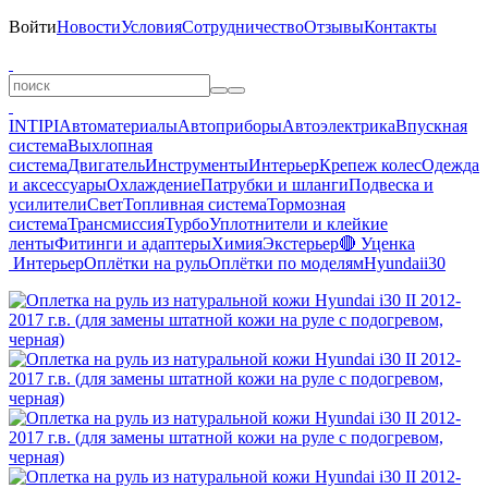
Войти
Новости
Условия
Сотрудничество
Отзывы
Контакты
INTIPI
Автоматериалы
Автоприборы
Автоэлектрика
Впускная
система
Выхлопная
система
Двигатель
Инструменты
Интерьер
Крепеж колес
Одежда
и аксессуары
Охлаждение
Патрубки и шланги
Подвеска и
усилители
Свет
Топливная система
Тормозная
система
Трансмиссия
Турбо
Уплотнители и клейкие
ленты
Фитинги и адаптеры
Химия
Экстерьер
🔴 Уценка
Интерьер
Оплётки на руль
Оплётки по моделям
Hyundai
i30