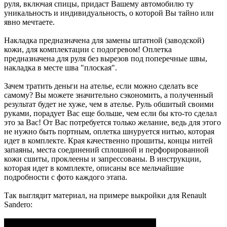
руля, включая спицы, придаст Вашему автомобилю ту
уникальность и индивидуальность, о которой Вы тайно или
явно мечтаете.
Накладка предназначена для замены штатной (заводской)
кожи, для комплектации с подогревом! Оплетка
предназначена для руля без вырезов под поперечные швы,
накладка в месте шва "плоская".
Зачем тратить деньги на ателье, если можно сделать все
самому? Вы можете значительно сэкономить, а полученный
результат будет не хуже, чем в ателье. Руль обшитый своими
руками, порадует Вас еще больше, чем если бы кто-то сделал
это за Вас! От Вас потребуется только желание, ведь для этого
не нужно быть портным, оплетка шнуруется нитью, которая
идет в комплекте. Края качественно прошиты, концы нитей
запаяны, места соединений сплошной и перфорированной
кожи сшиты, проклеены и запрессованы. В инструкции,
которая идет в комплекте, описаны все мельчайшие
подробности с фото каждого этапа.
Так выглядит материал, на примере выкройки для Renault
Sandero: