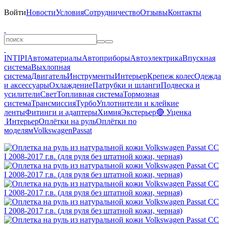
Войти
Новости
Условия
Сотрудничество
Отзывы
Контакты
INTIPI
Автоматериалы
Автоприборы
Автоэлектрика
Впускная
система
Выхлопная
система
Двигатель
Инструменты
Интерьер
Крепеж колес
Одежда
и аксессуары
Охлаждение
Патрубки и шланги
Подвеска и
усилители
Свет
Топливная система
Тормозная
система
Трансмиссия
Турбо
Уплотнители и клейкие
ленты
Фитинги и адаптеры
Химия
Экстерьер
🔴 Уценка
Интерьер
Оплётки на руль
Оплётки по
моделям
Volkswagen
Passat