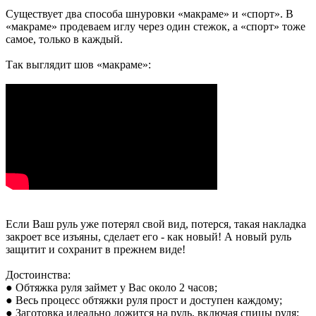
Существует два способа шнуровки «макраме» и «спорт». В
«макраме» продеваем иглу через один стежок, а «спорт» тоже
самое, только в каждый.
Так выглядит шов «макраме»:
Если Ваш руль уже потерял свой вид, потерся, такая накладка
закроет все изъяны, сделает его - как новый! А новый руль
защитит и сохранит в прежнем виде!
Достоинства:
● Обтяжка руля займет у Вас около 2 часов;
● Весь процесс обтяжки руля прост и доступен каждому;
● Заготовка идеально ложится на руль, включая спицы руля;