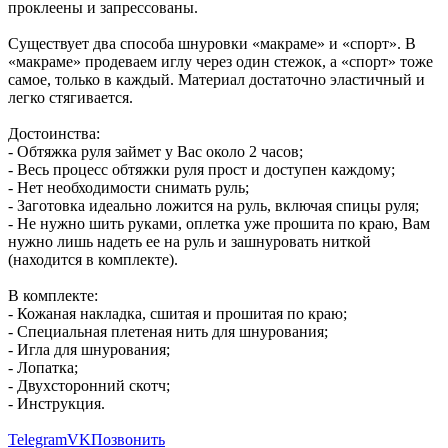
проклеены и запрессованы.
Существует два способа шнуровки «макраме» и «спорт». В
«макраме» продеваем иглу через один стежок, а «спорт» тоже
самое, только в каждый. Материал достаточно эластичный и
легко стягивается.
Достоинства:
- Обтяжка руля займет у Вас около 2 часов;
- Весь процесс обтяжки руля прост и доступен каждому;
- Нет необходимости снимать руль;
- Заготовка идеально ложится на руль, включая спицы руля;
- Не нужно шить руками, оплетка уже прошита по краю, Вам
нужно лишь надеть ее на руль и зашнуровать ниткой
(находится в комплекте).
В комплекте:
- Кожаная накладка, сшитая и прошитая по краю;
- Специальная плетеная нить для шнурования;
- Игла для шнурования;
- Лопатка;
- Двухсторонний скотч;
- Инструкция.
Telegram
VK
Позвонить