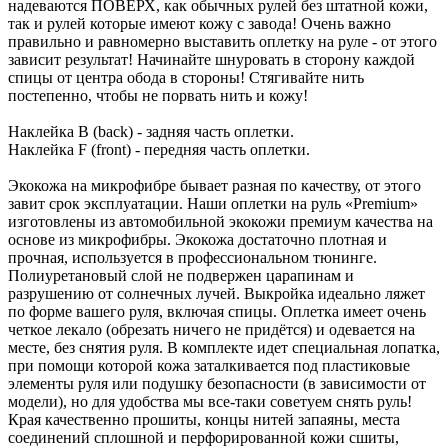
надеваются ПОВЕРХ, как обычных рулей без штатной кожи,
так и рулей которые имеют кожу с завода! Очень важно
правильно и равномерно выставить оплетку на руле - от этого
зависит результат! Начинайте шнуровать в сторону каждой
спицы от центра обода в стороны! Стягивайте нить
постепенно, чтобы не порвать нить и кожу!
Наклейка B (back) - задняя часть оплетки.
Наклейка F (front) - передняя часть оплетки.
Экокожа на микрофибре бывает разная по качеству, от этого
завит срок эксплуатации. Наши оплетки на руль «Premium»
изготовлены из автомобильной экокожи премиум качества на
основе из микрофибры. Экокожа достаточно плотная и
прочная, используется в профессиональном тюнинге.
Полиуретановый слой не подвержен царапинам и
разрушению от солнечных лучей. Выкройка идеально ляжет
по форме вашего руля, включая спицы. Оплетка имеет очень
четкое лекало (обрезать ничего не придётся) и одевается на
месте, без снятия руля. В комплекте идет специальная лопатка,
при помощи которой кожа заталкивается под пластиковые
элементы руля или подушку безопасности (в зависимости от
модели), но для удобства мы все-таки советуем снять руль!
Края качественно прошиты, концы нитей запаяны, места
соединений сплошной и перфорированной кожи сшиты,