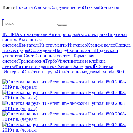
Войти
Новости
Условия
Сотрудничество
Отзывы
Контакты
INTIPI
Автоматериалы
Автоприборы
Автоэлектрика
Впускная
система
Выхлопная
система
Двигатель
Инструменты
Интерьер
Крепеж колес
Одежда
и аксессуары
Охлаждение
Патрубки и шланги
Подвеска и
усилители
Свет
Топливная система
Тормозная
система
Трансмиссия
Турбо
Уплотнители и клейкие
ленты
Фитинги и адаптеры
Химия
Экстерьер
🔴 Уценка
Интерьер
Оплётки на руль
Оплётки по моделям
Hyundai
i800