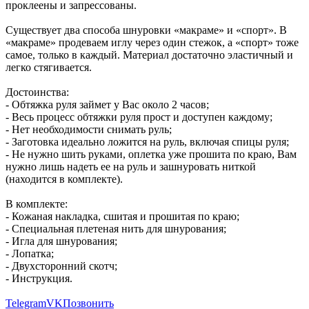
проклеены и запрессованы.
Существует два способа шнуровки «макраме» и «спорт». В
«макраме» продеваем иглу через один стежок, а «спорт» тоже
самое, только в каждый. Материал достаточно эластичный и
легко стягивается.
Достоинства:
- Обтяжка руля займет у Вас около 2 часов;
- Весь процесс обтяжки руля прост и доступен каждому;
- Нет необходимости снимать руль;
- Заготовка идеально ложится на руль, включая спицы руля;
- Не нужно шить руками, оплетка уже прошита по краю, Вам
нужно лишь надеть ее на руль и зашнуровать ниткой
(находится в комплекте).
В комплекте:
- Кожаная накладка, сшитая и прошитая по краю;
- Специальная плетеная нить для шнурования;
- Игла для шнурования;
- Лопатка;
- Двухсторонний скотч;
- Инструкция.
Telegram
VK
Позвонить