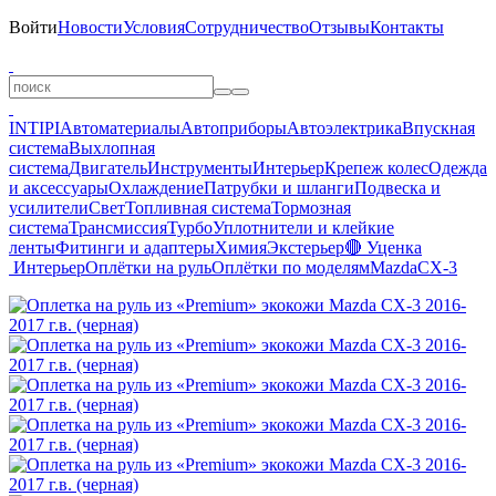
Войти
Новости
Условия
Сотрудничество
Отзывы
Контакты
INTIPI
Автоматериалы
Автоприборы
Автоэлектрика
Впускная
система
Выхлопная
система
Двигатель
Инструменты
Интерьер
Крепеж колес
Одежда
и аксессуары
Охлаждение
Патрубки и шланги
Подвеска и
усилители
Свет
Топливная система
Тормозная
система
Трансмиссия
Турбо
Уплотнители и клейкие
ленты
Фитинги и адаптеры
Химия
Экстерьер
🔴 Уценка
Интерьер
Оплётки на руль
Оплётки по моделям
Mazda
CX-3