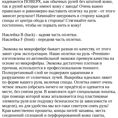
надеваются ПОВЕРХ, как обычных рулей без штатной кожи,
так и рулей которые имеют кожу с завода! Очень важно
правильно и равномерно выставить оплетку на руле - от этого
зависит результат! Начинайте шнуровать в сторону каждой
спицы от центра обода в стороны! Стягивайте нить
постепенно, чтобы не порвать нить и кожу!
Наклейка B (back) - задняя часть оплетки.
Наклейка F (front) - передняя часть оплетки.
Экокожа на микрофибре бывает разная по качеству, от этого
завит срок эксплуатации. Наши оплетки на руль «Premium»
изготовлены из автомобильной экокожи премиум качества на
основе из микрофибры. Экокожа достаточно плотная и
прочная, используется в профессиональном тюнинге.
Полиуретановый слой не подвержен царапинам и
разрушению от солнечных лучей. Выкройка идеально ляжет
по форме вашего руля, включая спицы. Оплетка имеет очень
четкое лекало (обрезать ничего не придётся) и одевается на
месте, без снятия руля. В комплекте идет специальная лопатка,
при помощи которой кожа заталкивается под пластиковые
элементы руля или подушку безопасности (в зависимости от
модели), но для удобства мы все-таки советуем снять руль!
Края качественно прошиты, концы нитей запаяны, места
соединений сплошной и перфорированной кожи сшиты,