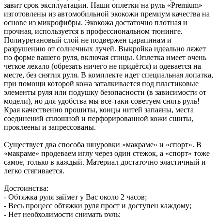
завит срок эксплуатации. Наши оплетки на руль «Premium»
изготовлены из автомобильной экокожи премиум качества на
основе из микрофибры. Экокожа достаточно плотная и
прочная, используется в профессиональном тюнинге.
Полиуретановый слой не подвержен царапинам и
разрушению от солнечных лучей. Выкройка идеально ляжет
по форме вашего руля, включая спицы. Оплетка имеет очень
четкое лекало (обрезать ничего не придётся) и одевается на
месте, без снятия руля. В комплекте идет специальная лопатка,
при помощи которой кожа заталкивается под пластиковые
элементы руля или подушку безопасности (в зависимости от
модели), но для удобства мы все-таки советуем снять руль!
Края качественно прошиты, концы нитей запаяны, места
соединений сплошной и перфорированной кожи сшиты,
проклеены и запрессованы.
Существует два способа шнуровки «макраме» и «спорт». В
«макраме» продеваем иглу через один стежок, а «спорт» тоже
самое, только в каждый. Материал достаточно эластичный и
легко стягивается.
Достоинства:
- Обтяжка руля займет у Вас около 2 часов;
- Весь процесс обтяжки руля прост и доступен каждому;
- Нет необходимости снимать руль;