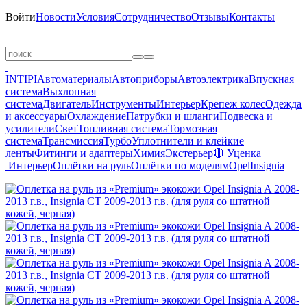
Войти
Новости
Условия
Сотрудничество
Отзывы
Контакты
INTIPI
Автоматериалы
Автоприборы
Автоэлектрика
Впускная
система
Выхлопная
система
Двигатель
Инструменты
Интерьер
Крепеж колес
Одежда
и аксессуары
Охлаждение
Патрубки и шланги
Подвеска и
усилители
Свет
Топливная система
Тормозная
система
Трансмиссия
Турбо
Уплотнители и клейкие
ленты
Фитинги и адаптеры
Химия
Экстерьер
🔴 Уценка
Интерьер
Оплётки на руль
Оплётки по моделям
Opel
Insignia