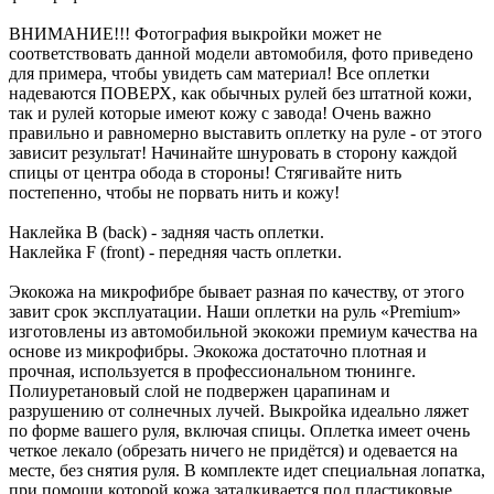
ВНИМАНИЕ!!! Фотография выкройки может не
соответствовать данной модели автомобиля, фото приведено
для примера, чтобы увидеть сам материал! Все оплетки
надеваются ПОВЕРХ, как обычных рулей без штатной кожи,
так и рулей которые имеют кожу с завода! Очень важно
правильно и равномерно выставить оплетку на руле - от этого
зависит результат! Начинайте шнуровать в сторону каждой
спицы от центра обода в стороны! Стягивайте нить
постепенно, чтобы не порвать нить и кожу!
Наклейка B (back) - задняя часть оплетки.
Наклейка F (front) - передняя часть оплетки.
Экокожа на микрофибре бывает разная по качеству, от этого
завит срок эксплуатации. Наши оплетки на руль «Premium»
изготовлены из автомобильной экокожи премиум качества на
основе из микрофибры. Экокожа достаточно плотная и
прочная, используется в профессиональном тюнинге.
Полиуретановый слой не подвержен царапинам и
разрушению от солнечных лучей. Выкройка идеально ляжет
по форме вашего руля, включая спицы. Оплетка имеет очень
четкое лекало (обрезать ничего не придётся) и одевается на
месте, без снятия руля. В комплекте идет специальная лопатка,
при помощи которой кожа заталкивается под пластиковые