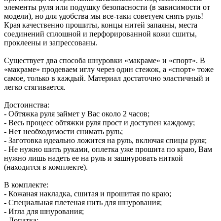
элементы руля или подушку безопасности (в зависимости от
модели), но для удобства мы все-таки советуем снять руль!
Края качественно прошиты, концы нитей запаяны, места
соединений сплошной и перфорированной кожи сшиты,
проклеены и запрессованы.
Существует два способа шнуровки «макраме» и «спорт». В
«макраме» продеваем иглу через один стежок, а «спорт» тоже
самое, только в каждый. Материал достаточно эластичный и
легко стягивается.
Достоинства:
- Обтяжка руля займет у Вас около 2 часов;
- Весь процесс обтяжки руля прост и доступен каждому;
- Нет необходимости снимать руль;
- Заготовка идеально ложится на руль, включая спицы руля;
- Не нужно шить руками, оплетка уже прошита по краю, Вам
нужно лишь надеть ее на руль и зашнуровать ниткой
(находится в комплекте).
В комплекте:
- Кожаная накладка, сшитая и прошитая по краю;
- Специальная плетеная нить для шнурования;
- Игла для шнурования;
- Лопатка;