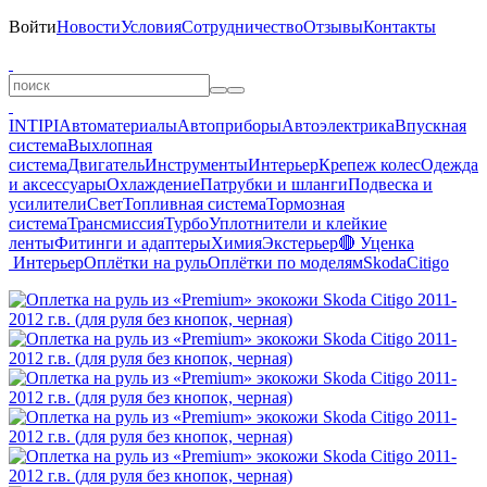
Войти
Новости
Условия
Сотрудничество
Отзывы
Контакты
INTIPI
Автоматериалы
Автоприборы
Автоэлектрика
Впускная
система
Выхлопная
система
Двигатель
Инструменты
Интерьер
Крепеж колес
Одежда
и аксессуары
Охлаждение
Патрубки и шланги
Подвеска и
усилители
Свет
Топливная система
Тормозная
система
Трансмиссия
Турбо
Уплотнители и клейкие
ленты
Фитинги и адаптеры
Химия
Экстерьер
🔴 Уценка
Интерьер
Оплётки на руль
Оплётки по моделям
Skoda
Citigo