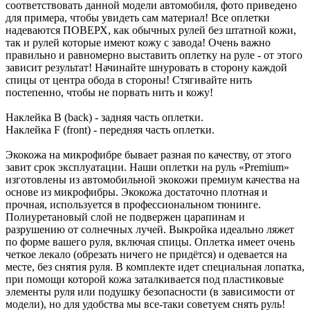
соответствовать данной модели автомобиля, фото приведено
для примера, чтобы увидеть сам материал! Все оплетки
надеваются ПОВЕРХ, как обычных рулей без штатной кожи,
так и рулей которые имеют кожу с завода! Очень важно
правильно и равномерно выставить оплетку на руле - от этого
зависит результат! Начинайте шнуровать в сторону каждой
спицы от центра обода в стороны! Стягивайте нить
постепенно, чтобы не порвать нить и кожу!
Наклейка B (back) - задняя часть оплетки.
Наклейка F (front) - передняя часть оплетки.
Экокожа на микрофибре бывает разная по качеству, от этого
завит срок эксплуатации. Наши оплетки на руль «Premium»
изготовлены из автомобильной экокожи премиум качества на
основе из микрофибры. Экокожа достаточно плотная и
прочная, используется в профессиональном тюнинге.
Полиуретановый слой не подвержен царапинам и
разрушению от солнечных лучей. Выкройка идеально ляжет
по форме вашего руля, включая спицы. Оплетка имеет очень
четкое лекало (обрезать ничего не придётся) и одевается на
месте, без снятия руля. В комплекте идет специальная лопатка,
при помощи которой кожа заталкивается под пластиковые
элементы руля или подушку безопасности (в зависимости от
модели), но для удобства мы все-таки советуем снять руль!