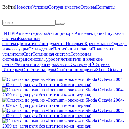
Войти
Новости
Условия
Сотрудничество
Отзывы
Контакты
INTIPI
Автоматериалы
Автоприборы
Автоэлектрика
Впускная
система
Выхлопная
система
Двигатель
Инструменты
Интерьер
Крепеж колес
Одежда
и аксессуары
Охлаждение
Патрубки и шланги
Подвеска и
усилители
Свет
Топливная система
Тормозная
система
Трансмиссия
Турбо
Уплотнители и клейкие
ленты
Фитинги и адаптеры
Химия
Экстерьер
🔴 Уценка
Интерьер
Оплётки на руль
Оплётки по моделям
Skoda
Octavia