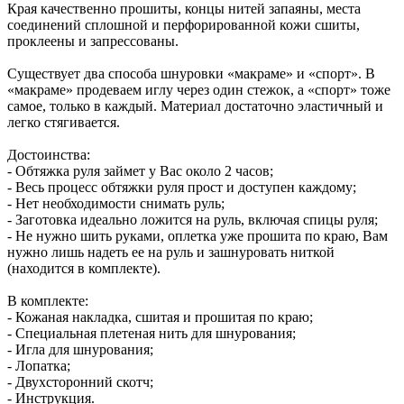
Края качественно прошиты, концы нитей запаяны, места
соединений сплошной и перфорированной кожи сшиты,
проклеены и запрессованы.
Существует два способа шнуровки «макраме» и «спорт». В
«макраме» продеваем иглу через один стежок, а «спорт» тоже
самое, только в каждый. Материал достаточно эластичный и
легко стягивается.
Достоинства:
- Обтяжка руля займет у Вас около 2 часов;
- Весь процесс обтяжки руля прост и доступен каждому;
- Нет необходимости снимать руль;
- Заготовка идеально ложится на руль, включая спицы руля;
- Не нужно шить руками, оплетка уже прошита по краю, Вам
нужно лишь надеть ее на руль и зашнуровать ниткой
(находится в комплекте).
В комплекте:
- Кожаная накладка, сшитая и прошитая по краю;
- Специальная плетеная нить для шнурования;
- Игла для шнурования;
- Лопатка;
- Двухсторонний скотч;
- Инструкция.