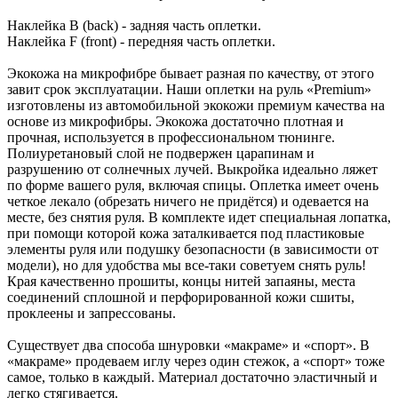
Наклейка B (back) - задняя часть оплетки.
Наклейка F (front) - передняя часть оплетки.
Экокожа на микрофибре бывает разная по качеству, от этого
завит срок эксплуатации. Наши оплетки на руль «Premium»
изготовлены из автомобильной экокожи премиум качества на
основе из микрофибры. Экокожа достаточно плотная и
прочная, используется в профессиональном тюнинге.
Полиуретановый слой не подвержен царапинам и
разрушению от солнечных лучей. Выкройка идеально ляжет
по форме вашего руля, включая спицы. Оплетка имеет очень
четкое лекало (обрезать ничего не придётся) и одевается на
месте, без снятия руля. В комплекте идет специальная лопатка,
при помощи которой кожа заталкивается под пластиковые
элементы руля или подушку безопасности (в зависимости от
модели), но для удобства мы все-таки советуем снять руль!
Края качественно прошиты, концы нитей запаяны, места
соединений сплошной и перфорированной кожи сшиты,
проклеены и запрессованы.
Существует два способа шнуровки «макраме» и «спорт». В
«макраме» продеваем иглу через один стежок, а «спорт» тоже
самое, только в каждый. Материал достаточно эластичный и
легко стягивается.