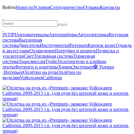
Войти
Новости
Условия
Сотрудничество
Отзывы
Контакты
INTIPI
Автоматериалы
Автоприборы
Автоэлектрика
Впускная
система
Выхлопная
система
Двигатель
Инструменты
Интерьер
Крепеж колес
Одежда
и аксессуары
Охлаждение
Патрубки и шланги
Подвеска и
усилители
Свет
Топливная система
Тормозная
система
Трансмиссия
Турбо
Уплотнители и клейкие
ленты
Фитинги и адаптеры
Химия
Экстерьер
🔴 Уценка
Интерьер
Оплётки на руль
Оплётки по
моделям
Volkswagen
California