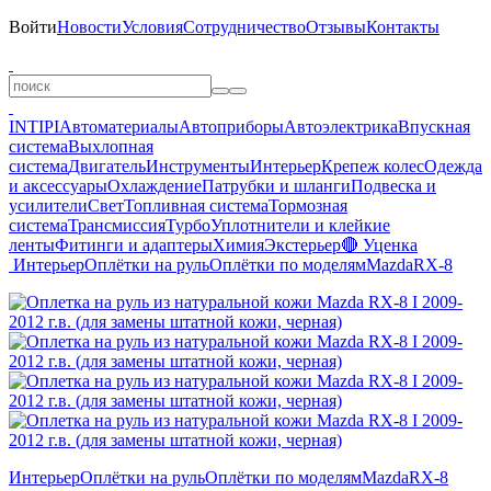
Войти
Новости
Условия
Сотрудничество
Отзывы
Контакты
INTIPI
Автоматериалы
Автоприборы
Автоэлектрика
Впускная
система
Выхлопная
система
Двигатель
Инструменты
Интерьер
Крепеж колес
Одежда
и аксессуары
Охлаждение
Патрубки и шланги
Подвеска и
усилители
Свет
Топливная система
Тормозная
система
Трансмиссия
Турбо
Уплотнители и клейкие
ленты
Фитинги и адаптеры
Химия
Экстерьер
🔴 Уценка
Интерьер
Оплётки на руль
Оплётки по моделям
Mazda
RX-8
Интерьер
Оплётки на руль
Оплётки по моделям
Mazda
RX-8